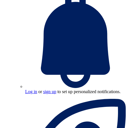
Log in
or
sign up
to set up personalized notifications.