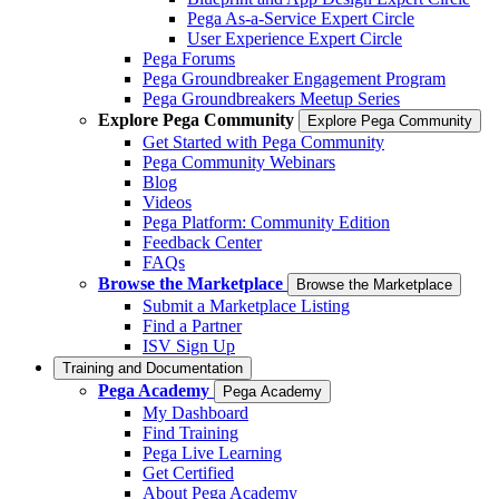
Pega As-a-Service Expert Circle
User Experience Expert Circle
Pega Forums
Pega Groundbreaker Engagement Program
Pega Groundbreakers Meetup Series
Explore Pega Community
Explore Pega Community
Get Started with Pega Community
Pega Community Webinars
Blog
Videos
Pega Platform: Community Edition
Feedback Center
FAQs
Browse the Marketplace
Browse the Marketplace
Submit a Marketplace Listing
Find a Partner
ISV Sign Up
Training and Documentation
Pega Academy
Pega Academy
My Dashboard
Find Training
Pega Live Learning
Get Certified
About Pega Academy