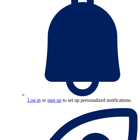
Log in
or
sign up
to set up personalized notifications.