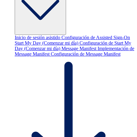
Inicio de sesión asistido
Configuración de Assisted Sign-On
Start My Day (Comenzar mi día)
Configuración de Start My
Day (Comenzar mi día)
Message Manifest
Implementación de
Message Manifest
Configuración de Message Manifest