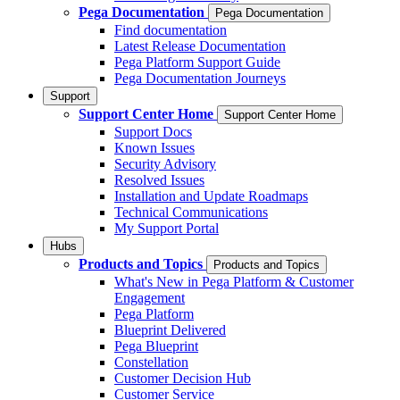
Pega Documentation
Pega Documentation
Find documentation
Latest Release Documentation
Pega Platform Support Guide
Pega Documentation Journeys
Support
Support Center Home
Support Center Home
Support Docs
Known Issues
Security Advisory
Resolved Issues
Installation and Update Roadmaps
Technical Communications
My Support Portal
Hubs
Products and Topics
Products and Topics
What's New in Pega Platform & Customer
Engagement
Pega Platform
Blueprint Delivered
Pega Blueprint
Constellation
Customer Decision Hub
Customer Service