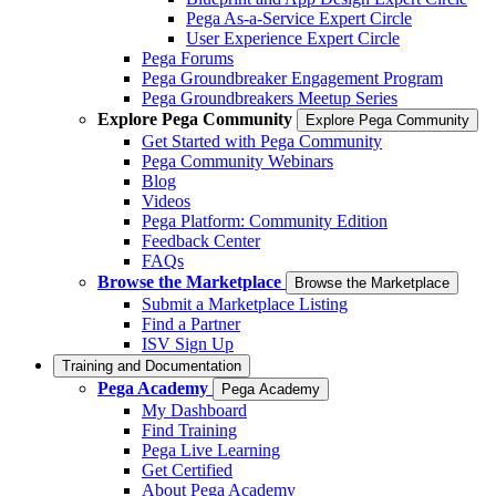
Pega As-a-Service Expert Circle
User Experience Expert Circle
Pega Forums
Pega Groundbreaker Engagement Program
Pega Groundbreakers Meetup Series
Explore Pega Community
Explore Pega Community
Get Started with Pega Community
Pega Community Webinars
Blog
Videos
Pega Platform: Community Edition
Feedback Center
FAQs
Browse the Marketplace
Browse the Marketplace
Submit a Marketplace Listing
Find a Partner
ISV Sign Up
Training and Documentation
Pega Academy
Pega Academy
My Dashboard
Find Training
Pega Live Learning
Get Certified
About Pega Academy