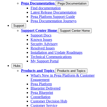
Pega Documentation
Pega Documentation
Find documentation
Latest Release Documentation
Pega Platform Support Guide
Pega Documentation Journeys
Support
Support Center Home
Support Center Home
Support Docs
Known Issues
Security Advisory
Resolved Issues
Installation and Update Roadmaps
Technical Communications
My Support Portal
Hubs
Products and Topics
Products and Topics
What's New in Pega Platform & Customer
Engagement
Pega Platform
Blueprint Delivered
Pega Blueprint
Constellation
Customer Decision Hub
Customer Service