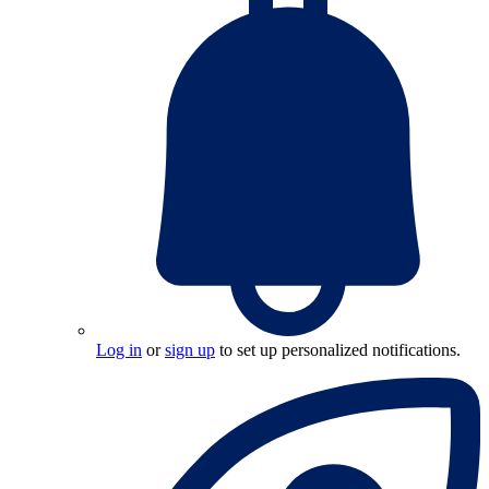
Log in
or
sign up
to set up personalized notifications.