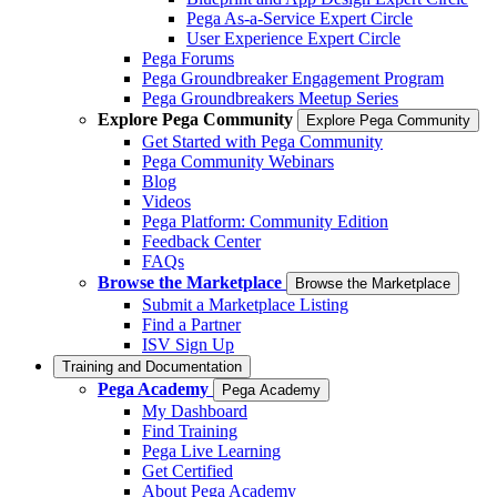
Pega As-a-Service Expert Circle
User Experience Expert Circle
Pega Forums
Pega Groundbreaker Engagement Program
Pega Groundbreakers Meetup Series
Explore Pega Community
Explore Pega Community
Get Started with Pega Community
Pega Community Webinars
Blog
Videos
Pega Platform: Community Edition
Feedback Center
FAQs
Browse the Marketplace
Browse the Marketplace
Submit a Marketplace Listing
Find a Partner
ISV Sign Up
Training and Documentation
Pega Academy
Pega Academy
My Dashboard
Find Training
Pega Live Learning
Get Certified
About Pega Academy