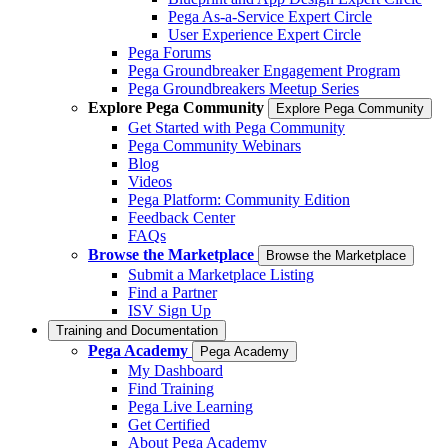
Pega As-a-Service Expert Circle
User Experience Expert Circle
Pega Forums
Pega Groundbreaker Engagement Program
Pega Groundbreakers Meetup Series
Explore Pega Community
Explore Pega Community
Get Started with Pega Community
Pega Community Webinars
Blog
Videos
Pega Platform: Community Edition
Feedback Center
FAQs
Browse the Marketplace
Browse the Marketplace
Submit a Marketplace Listing
Find a Partner
ISV Sign Up
Training and Documentation
Pega Academy
Pega Academy
My Dashboard
Find Training
Pega Live Learning
Get Certified
About Pega Academy