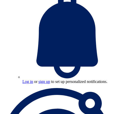
Log in
or
sign up
to set up personalized notifications.