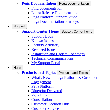
Pega Documentation
Pega Documentation
Find documentation
Latest Release Documentation
Pega Platform Support Guide
Pega Documentation Journeys
Support
Support Center Home
Support Center Home
Support Docs
Known Issues
Security Advisory
Resolved Issues
Installation and Update Roadmaps
Technical Communications
My Support Portal
Hubs
Products and Topics
Products and Topics
What's New in Pega Platform & Customer
Engagement
Pega Platform
Blueprint Delivered
Pega Blueprint
Constellation
Customer Decision Hub
Customer Service