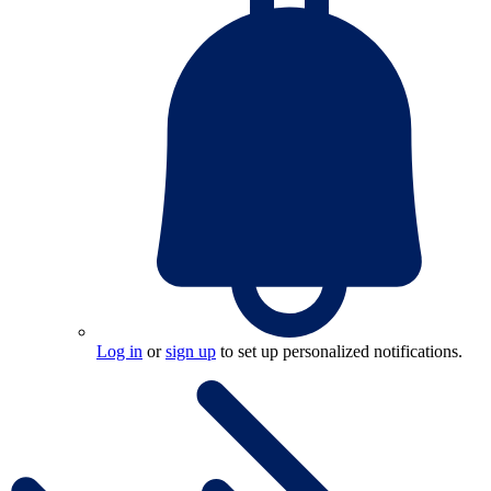
Log in
or
sign up
to set up personalized notifications.