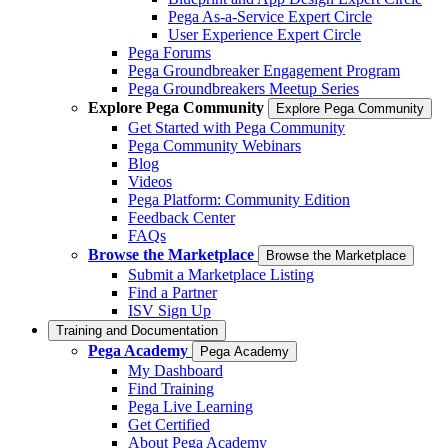
Pega As-a-Service Expert Circle
User Experience Expert Circle
Pega Forums
Pega Groundbreaker Engagement Program
Pega Groundbreakers Meetup Series
Explore Pega Community
Explore Pega Community
Get Started with Pega Community
Pega Community Webinars
Blog
Videos
Pega Platform: Community Edition
Feedback Center
FAQs
Browse the Marketplace
Browse the Marketplace
Submit a Marketplace Listing
Find a Partner
ISV Sign Up
Training and Documentation
Pega Academy
Pega Academy
My Dashboard
Find Training
Pega Live Learning
Get Certified
About Pega Academy