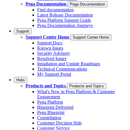
Pega Documentation
Pega Documentation
Find documentation
Latest Release Documentation
Pega Platform Support Guide
Pega Documentation Journeys
Support
Support Center Home
Support Center Home
Support Docs
Known Issues
Security Advisory
Resolved Issues
Installation and Update Roadmaps
Technical Communications
My Support Portal
Hubs
Products and Topics
Products and Topics
What's New in Pega Platform & Customer
Engagement
Pega Platform
Blueprint Delivered
Pega Blueprint
Constellation
Customer Decision Hub
Customer Service