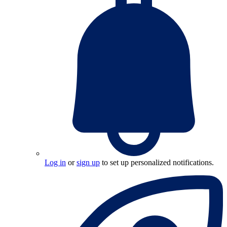
Log in
or
sign up
to set up personalized notifications.