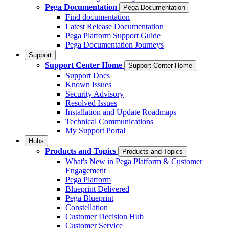
Pega Documentation
Pega Documentation
Find documentation
Latest Release Documentation
Pega Platform Support Guide
Pega Documentation Journeys
Support
Support Center Home
Support Center Home
Support Docs
Known Issues
Security Advisory
Resolved Issues
Installation and Update Roadmaps
Technical Communications
My Support Portal
Hubs
Products and Topics
Products and Topics
What's New in Pega Platform & Customer
Engagement
Pega Platform
Blueprint Delivered
Pega Blueprint
Constellation
Customer Decision Hub
Customer Service