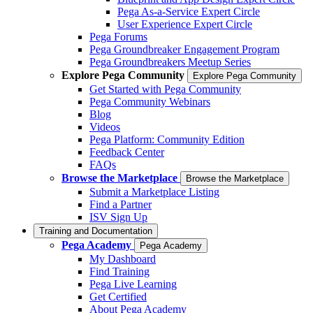
Pega As-a-Service Expert Circle
User Experience Expert Circle
Pega Forums
Pega Groundbreaker Engagement Program
Pega Groundbreakers Meetup Series
Explore Pega Community
Explore Pega Community
Get Started with Pega Community
Pega Community Webinars
Blog
Videos
Pega Platform: Community Edition
Feedback Center
FAQs
Browse the Marketplace
Browse the Marketplace
Submit a Marketplace Listing
Find a Partner
ISV Sign Up
Training and Documentation
Pega Academy
Pega Academy
My Dashboard
Find Training
Pega Live Learning
Get Certified
About Pega Academy