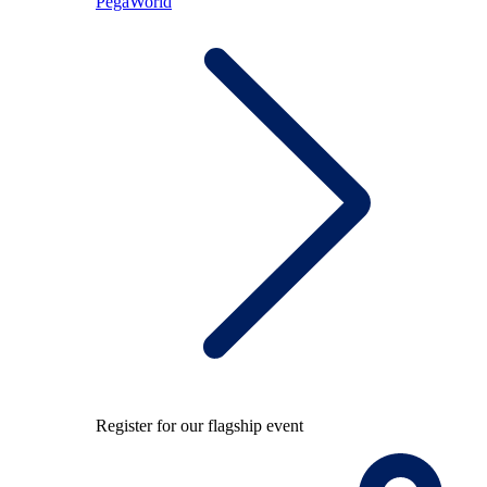
PegaWorld
Register for our flagship event