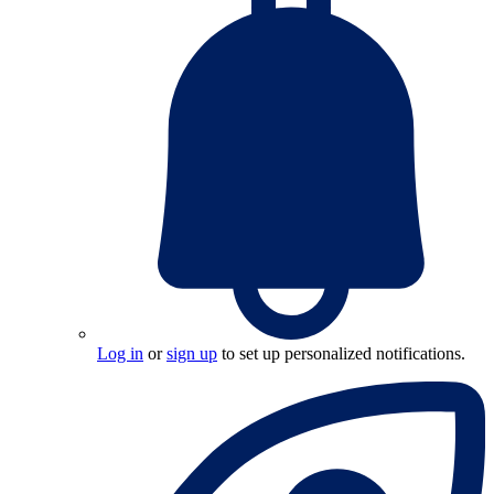
Log in
or
sign up
to set up personalized notifications.