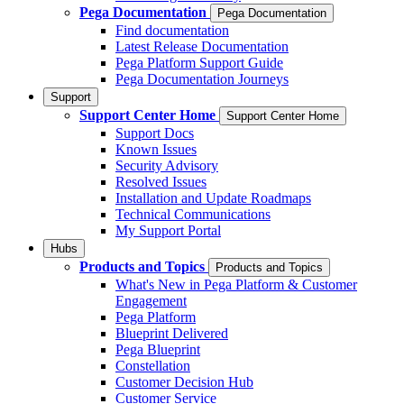
Pega Documentation
Pega Documentation
Find documentation
Latest Release Documentation
Pega Platform Support Guide
Pega Documentation Journeys
Support
Support Center Home
Support Center Home
Support Docs
Known Issues
Security Advisory
Resolved Issues
Installation and Update Roadmaps
Technical Communications
My Support Portal
Hubs
Products and Topics
Products and Topics
What's New in Pega Platform & Customer
Engagement
Pega Platform
Blueprint Delivered
Pega Blueprint
Constellation
Customer Decision Hub
Customer Service