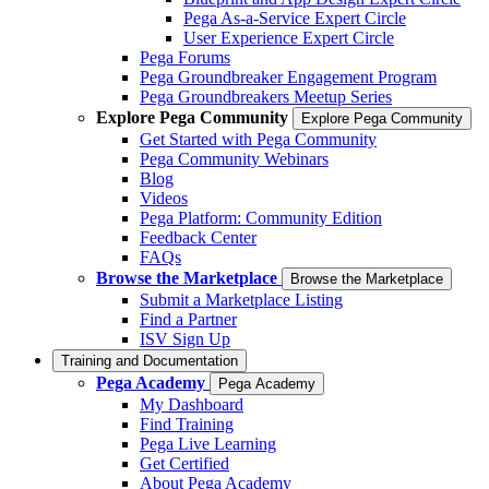
Pega As-a-Service Expert Circle
User Experience Expert Circle
Pega Forums
Pega Groundbreaker Engagement Program
Pega Groundbreakers Meetup Series
Explore Pega Community
Explore Pega Community
Get Started with Pega Community
Pega Community Webinars
Blog
Videos
Pega Platform: Community Edition
Feedback Center
FAQs
Browse the Marketplace
Browse the Marketplace
Submit a Marketplace Listing
Find a Partner
ISV Sign Up
Training and Documentation
Pega Academy
Pega Academy
My Dashboard
Find Training
Pega Live Learning
Get Certified
About Pega Academy