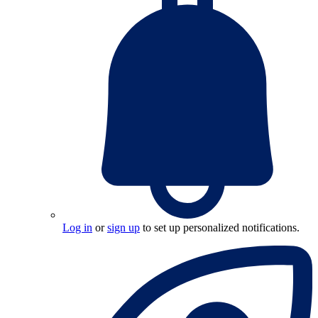
Log in
or
sign up
to set up personalized notifications.