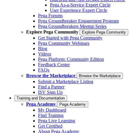
Pega As-a-Service Expert Circle
User Experience Expert Circle
Pega Forums
Pega Groundbreaker Engagement Program
Pega Groundbreakers Meetup Series
Explore Pega Community
Explore Pega Community
Get Started with Pega Community
Pega Community Webinars
Blog
Videos
Pega Platform: Community Edition
Feedback Center
FAQs
Browse the Marketplace
Browse the Marketplace
Submit a Marketplace Listing
Find a Partner
ISV Sign Up
Training and Documentation
Pega Academy
Pega Academy
My Dashboard
Find Training
Pega Live Learning
Get Certified
About Pega Academy