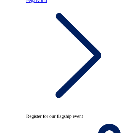
PegaWorld
Register for our flagship event