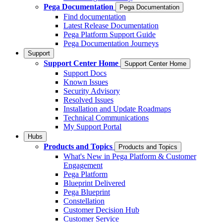
Pega Documentation
Pega Documentation
Find documentation
Latest Release Documentation
Pega Platform Support Guide
Pega Documentation Journeys
Support
Support Center Home
Support Center Home
Support Docs
Known Issues
Security Advisory
Resolved Issues
Installation and Update Roadmaps
Technical Communications
My Support Portal
Hubs
Products and Topics
Products and Topics
What's New in Pega Platform & Customer
Engagement
Pega Platform
Blueprint Delivered
Pega Blueprint
Constellation
Customer Decision Hub
Customer Service