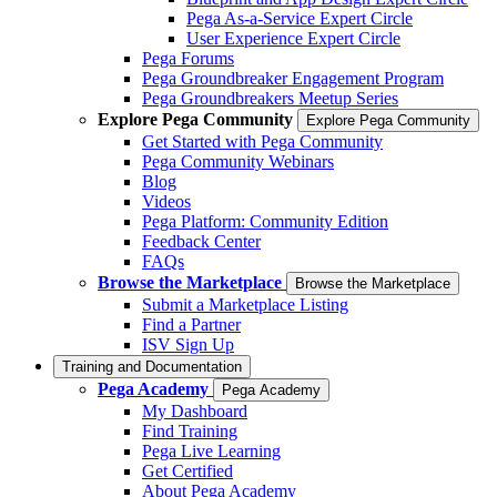
Pega As-a-Service Expert Circle
User Experience Expert Circle
Pega Forums
Pega Groundbreaker Engagement Program
Pega Groundbreakers Meetup Series
Explore Pega Community
Explore Pega Community
Get Started with Pega Community
Pega Community Webinars
Blog
Videos
Pega Platform: Community Edition
Feedback Center
FAQs
Browse the Marketplace
Browse the Marketplace
Submit a Marketplace Listing
Find a Partner
ISV Sign Up
Training and Documentation
Pega Academy
Pega Academy
My Dashboard
Find Training
Pega Live Learning
Get Certified
About Pega Academy