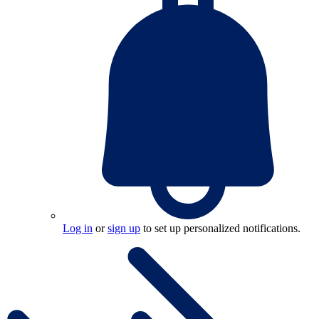
Log in
or
sign up
to set up personalized notifications.