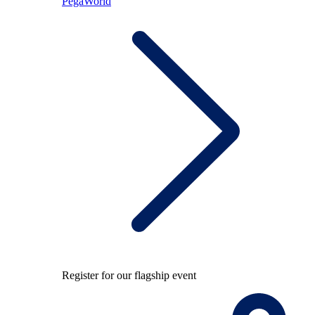
PegaWorld
Register for our flagship event