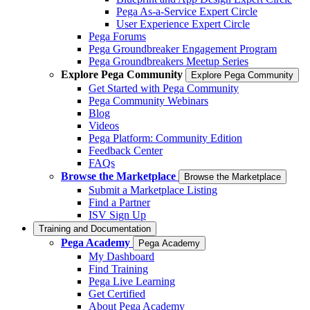
Pega As-a-Service Expert Circle
User Experience Expert Circle
Pega Forums
Pega Groundbreaker Engagement Program
Pega Groundbreakers Meetup Series
Explore Pega Community
Explore Pega Community
Get Started with Pega Community
Pega Community Webinars
Blog
Videos
Pega Platform: Community Edition
Feedback Center
FAQs
Browse the Marketplace
Browse the Marketplace
Submit a Marketplace Listing
Find a Partner
ISV Sign Up
Training and Documentation
Pega Academy
Pega Academy
My Dashboard
Find Training
Pega Live Learning
Get Certified
About Pega Academy