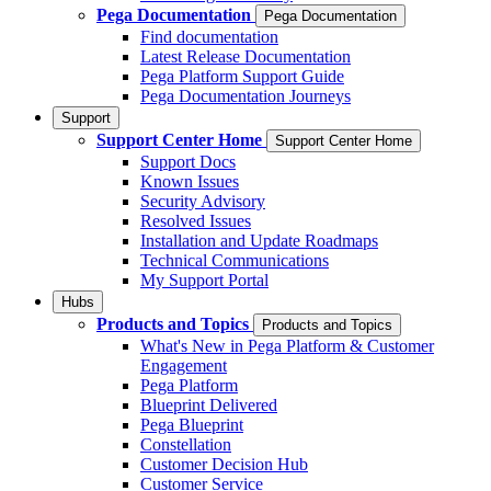
Pega Documentation
Pega Documentation
Find documentation
Latest Release Documentation
Pega Platform Support Guide
Pega Documentation Journeys
Support
Support Center Home
Support Center Home
Support Docs
Known Issues
Security Advisory
Resolved Issues
Installation and Update Roadmaps
Technical Communications
My Support Portal
Hubs
Products and Topics
Products and Topics
What's New in Pega Platform & Customer
Engagement
Pega Platform
Blueprint Delivered
Pega Blueprint
Constellation
Customer Decision Hub
Customer Service