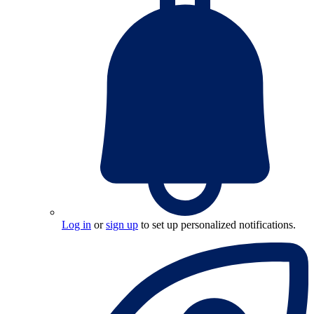
Log in
or
sign up
to set up personalized notifications.