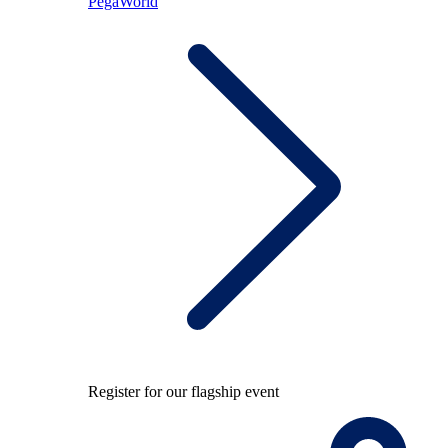
PegaWorld
Register for our flagship event