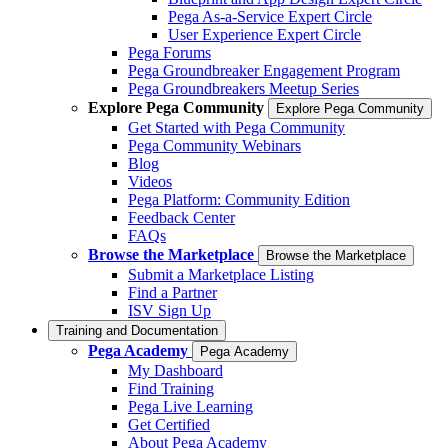
Pega As-a-Service Expert Circle
User Experience Expert Circle
Pega Forums
Pega Groundbreaker Engagement Program
Pega Groundbreakers Meetup Series
Explore Pega Community
Explore Pega Community
Get Started with Pega Community
Pega Community Webinars
Blog
Videos
Pega Platform: Community Edition
Feedback Center
FAQs
Browse the Marketplace
Browse the Marketplace
Submit a Marketplace Listing
Find a Partner
ISV Sign Up
Training and Documentation
Pega Academy
Pega Academy
My Dashboard
Find Training
Pega Live Learning
Get Certified
About Pega Academy