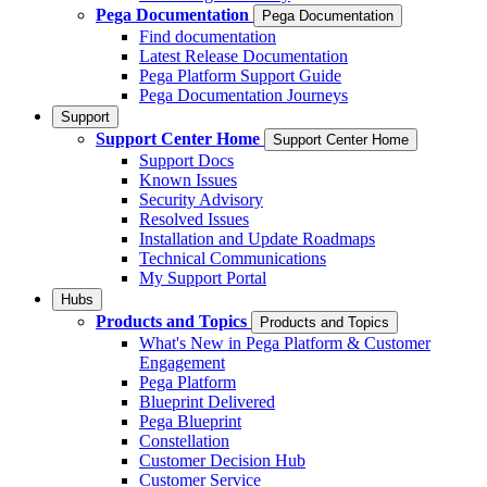
Pega Documentation
Pega Documentation
Find documentation
Latest Release Documentation
Pega Platform Support Guide
Pega Documentation Journeys
Support
Support Center Home
Support Center Home
Support Docs
Known Issues
Security Advisory
Resolved Issues
Installation and Update Roadmaps
Technical Communications
My Support Portal
Hubs
Products and Topics
Products and Topics
What's New in Pega Platform & Customer
Engagement
Pega Platform
Blueprint Delivered
Pega Blueprint
Constellation
Customer Decision Hub
Customer Service