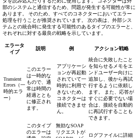
タを読み込んだりするために使用します。 コネクターは外
部のシステムと通信するため、問題が発生する可能性が常に
あります。 そのため、すべてのコネクターにおいてエラー
処理を行うことが推奨されています。 次の表は、外部シス
テムとの統合時に発生する可能性のあるタイプのエラーと、
それぞれに対する最良の戦略を示しています。
エラータ
説明
例
アクション戦略
イプ
統合に失敗したこと
アプリケーシ
を知らせるメモをエ
このエラー
ョンが再起動
ンドユーザー向けに
は一時的な
Transient
されていて一
追加し、後から再試
もので、通
Errors（一
時的に利用で
行するように依頼し
常は時間の
時的エラ
きないため、
ます。 また、応答が
経過ととも
ー）
コネクターは
すぐに必要でない場
に修正され
接続できませ
合は、接続を自動的
ます。
ん。
に再試行することも
できます。
このタイプ
無効なSOAP
のエラーは
リクエストが
ログファイルに詳細