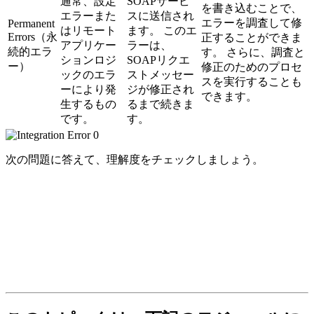
通常
、設定
SOAPサービ
を書き込むことで、
エラーまた
スに送信され
エラーを調査して修
Permanent
はリモート
ます。 このエ
Errors（永
正することができま
アプリケー
ラーは、
続的エラ
す。 さらに、調査と
ションロジ
SOAPリクエ
ー）
修正のためのプロセ
ックのエラ
ストメッセー
スを実行することも
ーにより発
ジが修正され
できます。
生するもの
るまで続きま
です。
す。
次の問題に答えて、理解度をチェックしましょう。