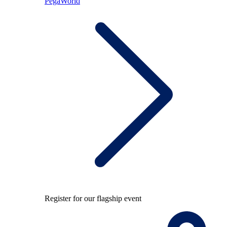
PegaWorld
Register for our flagship event