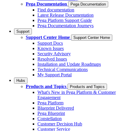
Pega Documentation
Pega Documentation
Find documentation
Latest Release Documentation
Pega Platform Support Guide
Pega Documentation Journeys
Support
Support Center Home
Support Center Home
Support Docs
Known Issues
Security Advisory
Resolved Issues
Installation and Update Roadmaps
Technical Communications
My Support Portal
Hubs
Products and Topics
Products and Topics
What's New in Pega Platform & Customer
Engagement
Pega Platform
Blueprint Delivered
Pega Blueprint
Constellation
Customer Decision Hub
Customer Service