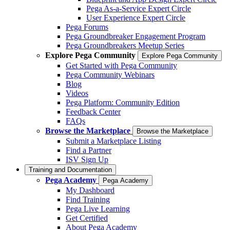
Pega As-a-Service Expert Circle
User Experience Expert Circle
Pega Forums
Pega Groundbreaker Engagement Program
Pega Groundbreakers Meetup Series
Explore Pega Community
Explore Pega Community
Get Started with Pega Community
Pega Community Webinars
Blog
Videos
Pega Platform: Community Edition
Feedback Center
FAQs
Browse the Marketplace
Browse the Marketplace
Submit a Marketplace Listing
Find a Partner
ISV Sign Up
Training and Documentation
Pega Academy
Pega Academy
My Dashboard
Find Training
Pega Live Learning
Get Certified
About Pega Academy