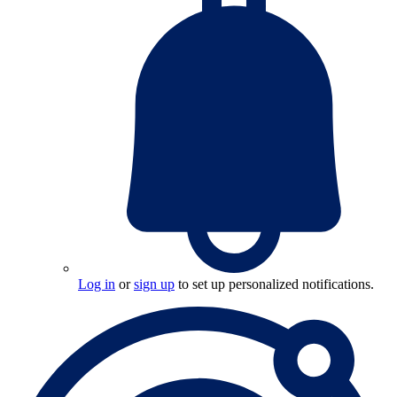
Log in
or
sign up
to set up personalized notifications.