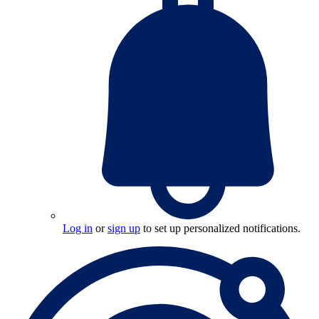
Log in
or
sign up
to set up personalized notifications.