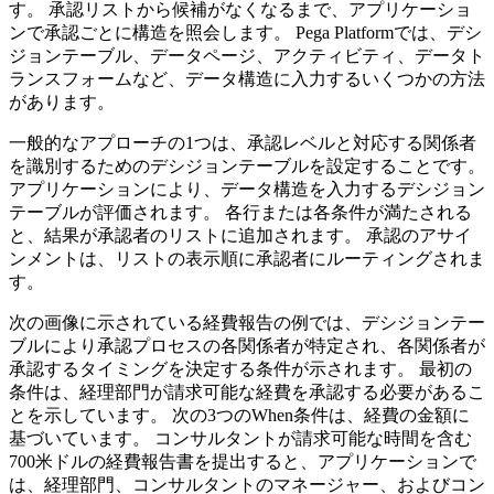
す。 承認リストから候補がなくなるまで、アプリケーショ
ンで承認ごとに構造を照会します。 Pega Platformでは、デシ
ジョンテーブル、データページ、アクティビティ、データト
ランスフォームなど、データ構造に入力するいくつかの方法
があります。
一般的なアプローチの1つは、承認レベルと対応する関係者
を識別するためのデシジョンテーブルを設定することです。
アプリケーションにより、データ構造を入力するデシジョン
テーブルが評価されます。 各行または各条件が満たされる
と、結果が承認者のリストに追加されます。 承認のアサイ
ンメントは、リストの表示順に承認者にルーティングされま
す。
次の画像に示されている経費報告の例では、デシジョンテー
ブルにより承認プロセスの各関係者が特定され、各関係者が
承認するタイミングを決定する条件が示されます。 最初の
条件は、経理部門が請求可能な経費を承認する必要があるこ
とを示しています。 次の3つのWhen条件は、経費の金額に
基づいています。 コンサルタントが請求可能な時間を含む
700米ドルの経費報告書を提出すると、アプリケーションで
は、経理部門、コンサルタントのマネージャー、およびコン