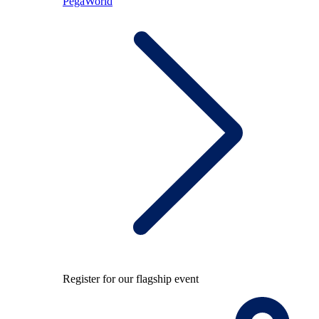
PegaWorld
Register for our flagship event