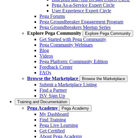
Pega As-a-Service Expert Circle
User Experience Expert Circle
Pega Forums
Pega Groundbreaker Engagement Program
Pega Groundbreakers Meetup Series
Explore Pega Community
Explore Pega Community
Get Started with Pega Community
Pega Community Webinars
Blog
Videos
Pega Platform: Community Edition
Feedback Center
FAQs
Browse the Marketplace
Browse the Marketplace
Submit a Marketplace Listing
Find a Partner
ISV Sign Up
Training and Documentation
Pega Academy
Pega Academy
My Dashboard
Find Training
Pega Live Learning
Get Certified
About Pega Academy