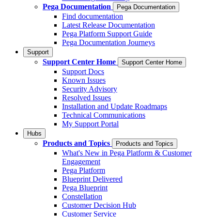
Pega Documentation
Pega Documentation
Find documentation
Latest Release Documentation
Pega Platform Support Guide
Pega Documentation Journeys
Support
Support Center Home
Support Center Home
Support Docs
Known Issues
Security Advisory
Resolved Issues
Installation and Update Roadmaps
Technical Communications
My Support Portal
Hubs
Products and Topics
Products and Topics
What's New in Pega Platform & Customer
Engagement
Pega Platform
Blueprint Delivered
Pega Blueprint
Constellation
Customer Decision Hub
Customer Service