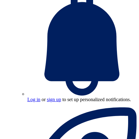
Log in
or
sign up
to set up personalized notifications.