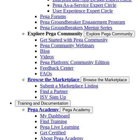
Pega As-a-Service Expert Circle
User Experience Expert Circle
Pega Forums
Pega Groundbreaker Engagement Program
Pega Groundbreakers Meetup Series
Explore Pega Community
Explore Pega Community
Get Started with Pega Community
Pega Community Webinars
Blog
Videos
Pega Platform: Community Edition
Feedback Center
FAQs
Browse the Marketplace
Browse the Marketplace
Submit a Marketplace Listing
Find a Partner
ISV Sign Up
Training and Documentation
Pega Academy
Pega Academy
My Dashboard
Find Training
Pega Live Learning
Get Certified
About Pega Academy