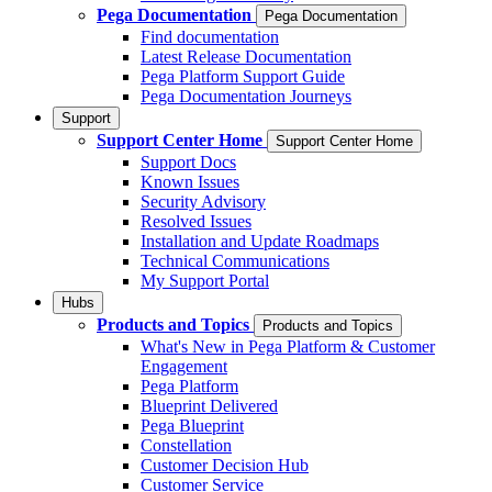
Pega Documentation
Pega Documentation
Find documentation
Latest Release Documentation
Pega Platform Support Guide
Pega Documentation Journeys
Support
Support Center Home
Support Center Home
Support Docs
Known Issues
Security Advisory
Resolved Issues
Installation and Update Roadmaps
Technical Communications
My Support Portal
Hubs
Products and Topics
Products and Topics
What's New in Pega Platform & Customer
Engagement
Pega Platform
Blueprint Delivered
Pega Blueprint
Constellation
Customer Decision Hub
Customer Service