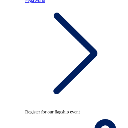
PegaWorld
Register for our flagship event