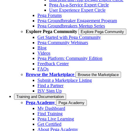
Pega As-a-Service Expert Circle
User Experience Expert Circle
Pega Forums
Pega Groundbreaker Engagement Program
Pega Groundbreakers Meetup Series
Explore Pega Community
Explore Pega Community
Get Started with Pega Community
Pega Community Webinars
Blog
Videos
Pega Platform: Community Edition
Feedback Center
FAQs
Browse the Marketplace
Browse the Marketplace
Submit a Marketplace Listing
Find a Partner
ISV Sign Up
Training and Documentation
Pega Academy
Pega Academy
My Dashboard
Find Training
Pega Live Learning
Get Certified
About Pega Academy