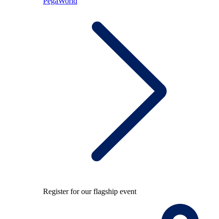
PegaWorld
Register for our flagship event