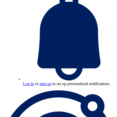
Log in
or
sign up
to set up personalized notifications.