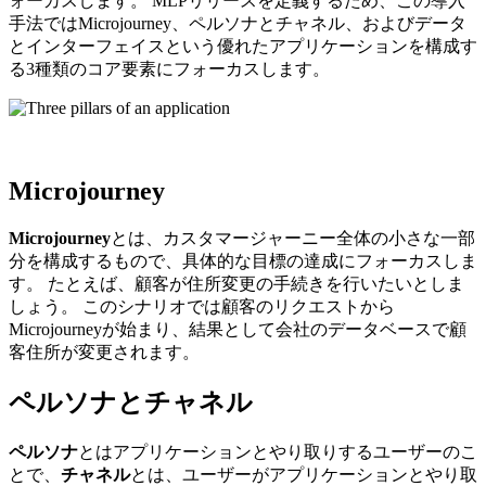
ォーカスします。 MLPリリースを定義するため、この導入
手法では
Microjourney、ペルソナとチャネル、およびデータ
とインターフェイスという優れたアプリケーションを構成す
る3種類のコア要素にフォーカスします。
Microjourney
Microjourney
とは、カスタマージャーニー全体の小さな一部
分を構成するもので、具体的な目標の達成にフォーカスしま
す。 たとえば、顧客が住所変更の手続きを行いたいとしま
しょう。 このシナリオでは顧客のリクエストから
Microjourneyが始まり、結果として会社のデータベースで顧
客住所が変更されます。
ペルソナとチャネル
ペルソナ
とはアプリケーションとやり取りするユーザーのこ
とで、
チャネル
とは、ユーザーがアプリケーションとやり取