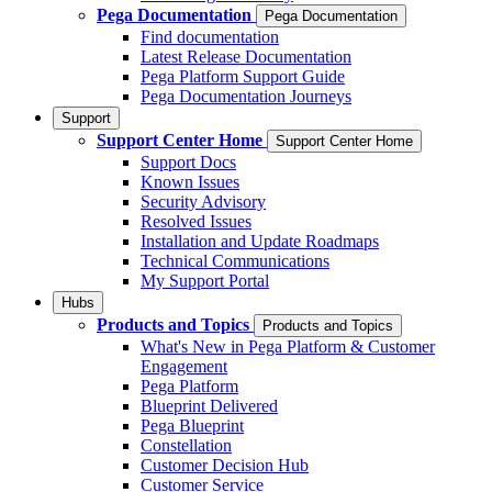
Pega Documentation
Pega Documentation
Find documentation
Latest Release Documentation
Pega Platform Support Guide
Pega Documentation Journeys
Support
Support Center Home
Support Center Home
Support Docs
Known Issues
Security Advisory
Resolved Issues
Installation and Update Roadmaps
Technical Communications
My Support Portal
Hubs
Products and Topics
Products and Topics
What's New in Pega Platform & Customer
Engagement
Pega Platform
Blueprint Delivered
Pega Blueprint
Constellation
Customer Decision Hub
Customer Service