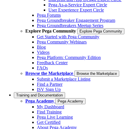
Pega As-a-Service Expert Circle
User Experience Expert Circle
Pega Forums
Pega Groundbreaker Engagement Program
Pega Groundbreakers Meetup Series
Explore Pega Community
Explore Pega Community
Get Started with Pega Community
Pega Community Webinars
Blog
Videos
Pega Platform: Community Edition
Feedback Center
FAQs
Browse the Marketplace
Browse the Marketplace
Submit a Marketplace Listing
Find a Partner
ISV Sign Up
Training and Documentation
Pega Academy
Pega Academy
My Dashboard
Find Training
Pega Live Learning
Get Certified
About Pega Academy