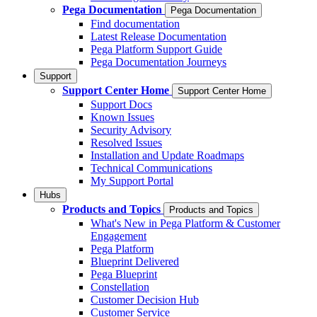
Pega Documentation
Pega Documentation
Find documentation
Latest Release Documentation
Pega Platform Support Guide
Pega Documentation Journeys
Support
Support Center Home
Support Center Home
Support Docs
Known Issues
Security Advisory
Resolved Issues
Installation and Update Roadmaps
Technical Communications
My Support Portal
Hubs
Products and Topics
Products and Topics
What's New in Pega Platform & Customer
Engagement
Pega Platform
Blueprint Delivered
Pega Blueprint
Constellation
Customer Decision Hub
Customer Service