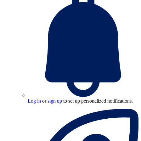
Log in
or
sign up
to set up personalized notifications.