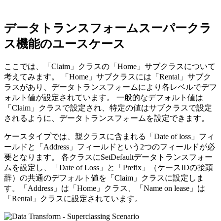
データトランスフォームスーパークラ
ス機能のユースケース
ここでは、
「Claim」
クラスの
「Home」
サブクラスについて
考えてみます。
「Home」
サブクラスには
「Rental」
サブク
ラスがあり、データトランスフォームにより各レベルでデフ
ォルト値が設定されています。 一般的なデフォルト値は
「Claim」
クラスで設定され、特定の値はサブクラスで設定
されるように、データトランスフォームを設定できます。
ケースタイプでは、親クラスに含まれる
「Date of loss」
フィ
ールドと
「Address」
フィールド
という2つのフィールドが必
要となります。 各クラスに
SetDefault
データトランスフォー
ムを設定し、
「Date of Loss」
と
「Prefix」
（ケースIDの接頭
辞）の共通のデフォルト値を
「Claim」
クラスに設定しま
す。
「Address」
は
「Home」
クラス、
「Name on lease」
は
「Rental」
クラスに設定されています。