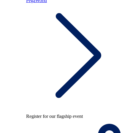
PegaWorld
Register for our flagship event