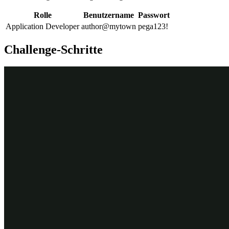
Rolle
Benutzername
Passwort
Application Developer
author@mytown
pega123!
Challenge-Schritte
Genaue Übungsschritte
1
Datenobjekt „Person“ erstellen
Klicken Sie im Navigationspanel von App Studio auf
Case
types > Service Request
, um den Case-Life-Cycle der
Serviceanfrage anzuzeigen.
Klicken Sie im Case-Typ „Service Request“ auf den Step
Identify submitter
, um rechts das Eigenschaftenpanel
Step
zu
öffnen.
Klicken Sie im Eigenschaftspanel
Step
auf
Configure view
,
um die Ansicht des Steps zu konfigurieren.
Klicken Sie im Dialogfeld zur Konfiguration der Ansicht auf
dem
Fields tab
auf
Add field
, um ein Feld zur Ansicht
„Identify submitter“ hinzuzufügen.
Geben Sie im Konfigurationsfenster im Feld
Field