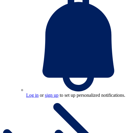
Log in
or
sign up
to set up personalized notifications.