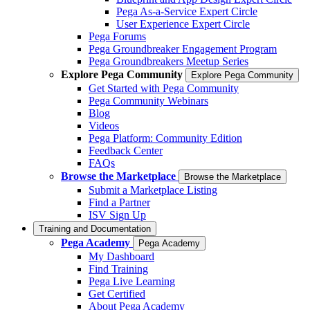
Pega As-a-Service Expert Circle
User Experience Expert Circle
Pega Forums
Pega Groundbreaker Engagement Program
Pega Groundbreakers Meetup Series
Explore Pega Community
Explore Pega Community
Get Started with Pega Community
Pega Community Webinars
Blog
Videos
Pega Platform: Community Edition
Feedback Center
FAQs
Browse the Marketplace
Browse the Marketplace
Submit a Marketplace Listing
Find a Partner
ISV Sign Up
Training and Documentation
Pega Academy
Pega Academy
My Dashboard
Find Training
Pega Live Learning
Get Certified
About Pega Academy