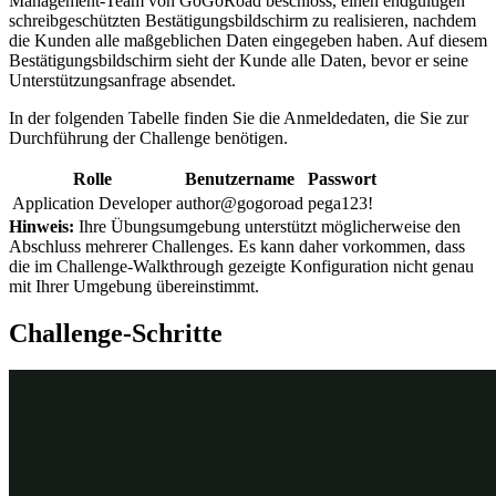
Management-Team von GoGoRoad beschloss, einen endgültigen
schreibgeschützten Bestätigungsbildschirm zu realisieren, nachdem
die Kunden alle maßgeblichen Daten eingegeben haben. Auf diesem
Bestätigungsbildschirm sieht der Kunde alle Daten, bevor er seine
Unterstützungsanfrage absendet.
In der folgenden Tabelle finden Sie die Anmeldedaten, die Sie zur
Durchführung der Challenge benötigen.
Rolle
Benutzername
Passwort
Application Developer
author@gogoroad
pega123!
Hinweis:
Ihre Übungsumgebung unterstützt möglicherweise den
Abschluss mehrerer Challenges. Es kann daher vorkommen, dass
die im Challenge-Walkthrough gezeigte Konfiguration nicht genau
mit Ihrer Umgebung übereinstimmt.
Challenge-Schritte
Genaue Übungsschritte
1
Step „Collect Information“ dem Prozess
zum Eingeben von