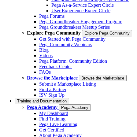
Pega As-a-Service Expert Circle
User Experience Expert Circle
Pega Forums
Pega Groundbreaker Engagement Program
Pega Groundbreakers Meetup Series
Explore Pega Community
Explore Pega Community
Get Started with Pega Community
Pega Community Webinars
Blog
Videos
Pega Platform: Community Edition
Feedback Center
FAQs
Browse the Marketplace
Browse the Marketplace
Submit a Marketplace Listing
Find a Partner
ISV Sign Up
Training and Documentation
Pega Academy
Pega Academy
My Dashboard
Find Training
Pega Live Learning
Get Certified
About Pega Academy