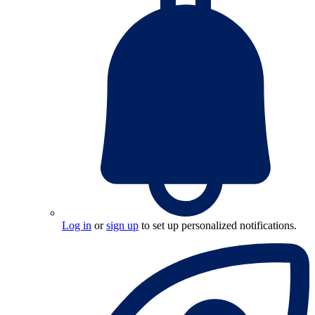
Log in
or
sign up
to set up personalized notifications.