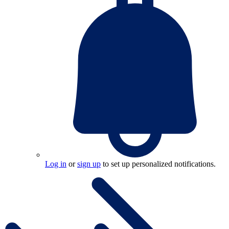
Log in
or
sign up
to set up personalized notifications.