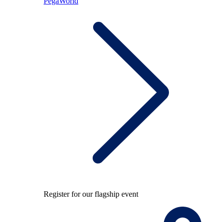
PegaWorld
Register for our flagship event