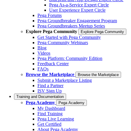
Pega As-a-Service Expert Circle
User Experience Expert Circle
Pega Forums
Pega Groundbreaker Engagement Program
Pega Groundbreakers Meetup Series
Explore Pega Community
Explore Pega Community
Get Started with Pega Community
Pega Community Webinars
Blog
Videos
Pega Platform: Community Edition
Feedback Center
FAQs
Browse the Marketplace
Browse the Marketplace
Submit a Marketplace Listing
Find a Partner
ISV Sign Up
Training and Documentation
Pega Academy
Pega Academy
My Dashboard
Find Training
Pega Live Learning
Get Certified
About Pega Academy