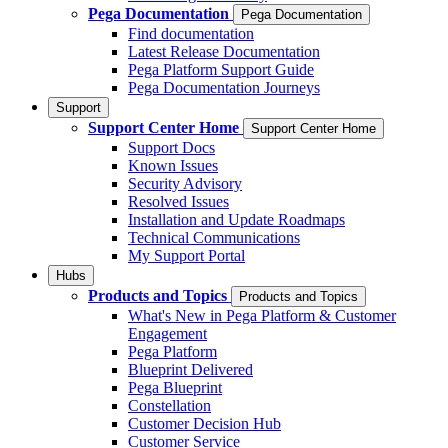
Pega Documentation
Pega Documentation
Find documentation
Latest Release Documentation
Pega Platform Support Guide
Pega Documentation Journeys
Support
Support Center Home
Support Center Home
Support Docs
Known Issues
Security Advisory
Resolved Issues
Installation and Update Roadmaps
Technical Communications
My Support Portal
Hubs
Products and Topics
Products and Topics
What's New in Pega Platform & Customer
Engagement
Pega Platform
Blueprint Delivered
Pega Blueprint
Constellation
Customer Decision Hub
Customer Service