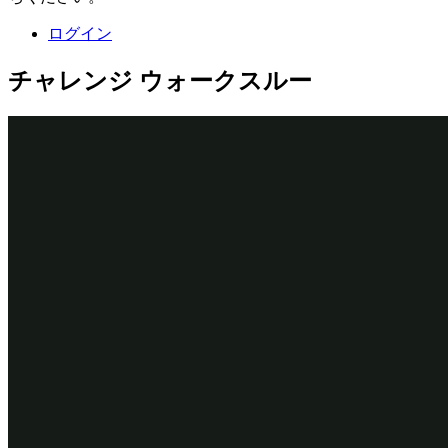
ログイン
チャレンジ ウォークスルー
詳細なタスク
1
Add a Collect information step to the
Enter payment information process
In the navigation pane of Dev Studio, click
Case types >
Assistance Request
to open the Assistance Request case type.
In the Enter payment information process, click
Step > Collect
information
to add a collect information step.
Rename the step
.
Review assistance request
On the right, in the properties pane, click
Configure view
to
open the form editor.
In the left pane, click
Views
to see the list of views.