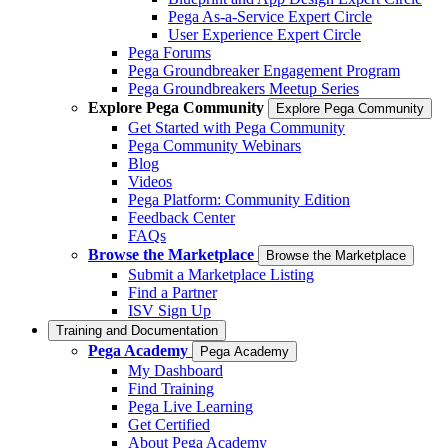
Pega As-a-Service Expert Circle
User Experience Expert Circle
Pega Forums
Pega Groundbreaker Engagement Program
Pega Groundbreakers Meetup Series
Explore Pega Community
Explore Pega Community
Get Started with Pega Community
Pega Community Webinars
Blog
Videos
Pega Platform: Community Edition
Feedback Center
FAQs
Browse the Marketplace
Browse the Marketplace
Submit a Marketplace Listing
Find a Partner
ISV Sign Up
Training and Documentation
Pega Academy
Pega Academy
My Dashboard
Find Training
Pega Live Learning
Get Certified
About Pega Academy