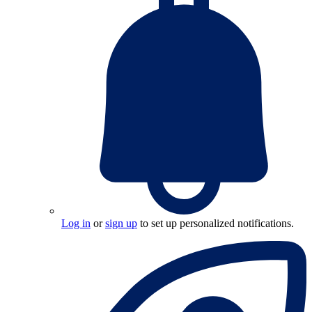
Log in
or
sign up
to set up personalized notifications.