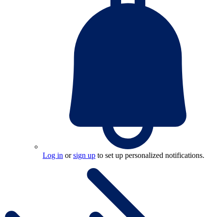
Log in
or
sign up
to set up personalized notifications.