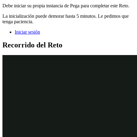
Debe iniciar su propia instancia de Pega para completar este Reto.
La inicialización puede demorar hasta 5 minutos. Le pedimos que
tenga paciencia.
Iniciar sesión
Recorrido del Reto
Tareas detalladas
1
Agregar un campo de picklist al data
object Request (Solicitud)
En la instancia de Pega para el reto, introduzca las siguientes
credenciales:
En el campo
User name
, escriba
.
author@mytown
En el campo
Password
, escriba
.
pega123!
En el panel de navegación de App Studio, haga clic en
Data >
Request
para mostrar el data object Request.
En el data object Request, haga clic en
Add field
para agregar
un campo nuevo.