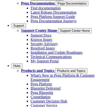
Pega Documentation
Pega Documentation
Find documentation
Latest Release Documentation
Pega Platform Support Guide
Pega Documentation Journeys
Support
Support Center Home
Support Center Home
Support Docs
Known Issues
Security Advisory
Resolved Issues
Installation and Update Roadmaps
Technical Communications
My Support Portal
Hubs
Products and Topics
Products and Topics
What's New in Pega Platform & Customer
Engagement
Pega Platform
Blueprint Delivered
Pega Blueprint
Constellation
Customer Decision Hub
Customer Service