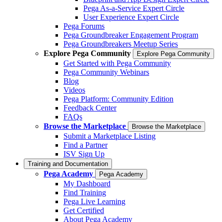
Pega As-a-Service Expert Circle
User Experience Expert Circle
Pega Forums
Pega Groundbreaker Engagement Program
Pega Groundbreakers Meetup Series
Explore Pega Community
Explore Pega Community
Get Started with Pega Community
Pega Community Webinars
Blog
Videos
Pega Platform: Community Edition
Feedback Center
FAQs
Browse the Marketplace
Browse the Marketplace
Submit a Marketplace Listing
Find a Partner
ISV Sign Up
Training and Documentation
Pega Academy
Pega Academy
My Dashboard
Find Training
Pega Live Learning
Get Certified
About Pega Academy