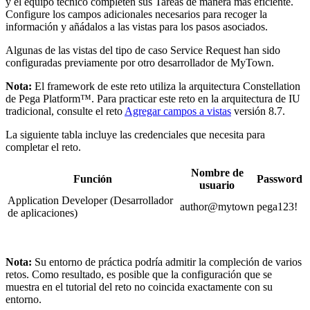
y el equipo técnico completen sus Tareas de manera más eficiente.
Configure los campos adicionales necesarios para recoger la
información y añádalos a las vistas para los pasos asociados.
Algunas de las vistas del tipo de caso Service Request han sido
configuradas previamente por otro desarrollador de MyTown.
Nota:
El framework de este reto utiliza la arquitectura Constellation
de Pega Platform™. Para practicar este reto en la arquitectura de IU
tradicional, consulte el reto
Agregar campos a vistas
versión 8.7.
La siguiente tabla incluye las credenciales que necesita para
completar el reto.
Nombre de
Función
Password
usuario
Application Developer (Desarrollador
author@mytown
pega123!
de aplicaciones)
Nota:
Su entorno de práctica podría admitir la compleción de varios
retos. Como resultado, es posible que la configuración que se
muestra en el tutorial del reto no coincida exactamente con su
entorno.