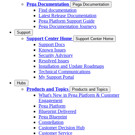
Pega Documentation
Pega Documentation
Find documentation
Latest Release Documentation
Pega Platform Support Guide
Pega Documentation Journeys
Support
Support Center Home
Support Center Home
Support Docs
Known Issues
Security Advisory
Resolved Issues
Installation and Update Roadmaps
Technical Communications
My Support Portal
Hubs
Products and Topics
Products and Topics
What's New in Pega Platform & Customer
Engagement
Pega Platform
Blueprint Delivered
Pega Blueprint
Constellation
Customer Decision Hub
Customer Service