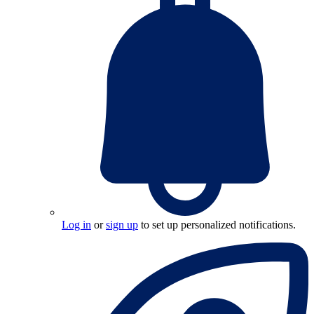
Log in
or
sign up
to set up personalized notifications.