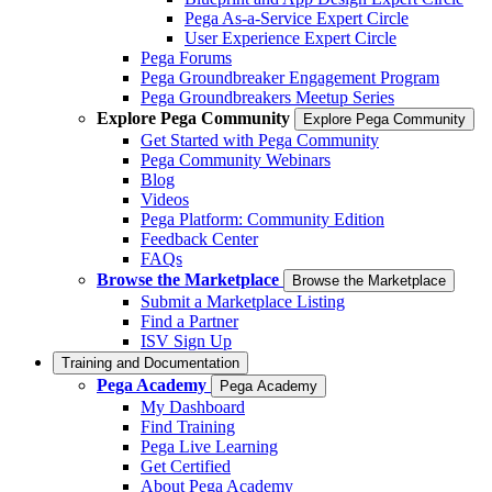
Pega As-a-Service Expert Circle
User Experience Expert Circle
Pega Forums
Pega Groundbreaker Engagement Program
Pega Groundbreakers Meetup Series
Explore Pega Community
Explore Pega Community
Get Started with Pega Community
Pega Community Webinars
Blog
Videos
Pega Platform: Community Edition
Feedback Center
FAQs
Browse the Marketplace
Browse the Marketplace
Submit a Marketplace Listing
Find a Partner
ISV Sign Up
Training and Documentation
Pega Academy
Pega Academy
My Dashboard
Find Training
Pega Live Learning
Get Certified
About Pega Academy