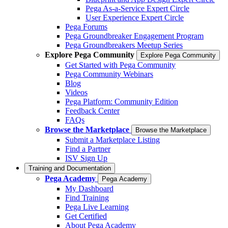
Pega As-a-Service Expert Circle
User Experience Expert Circle
Pega Forums
Pega Groundbreaker Engagement Program
Pega Groundbreakers Meetup Series
Explore Pega Community
Explore Pega Community
Get Started with Pega Community
Pega Community Webinars
Blog
Videos
Pega Platform: Community Edition
Feedback Center
FAQs
Browse the Marketplace
Browse the Marketplace
Submit a Marketplace Listing
Find a Partner
ISV Sign Up
Training and Documentation
Pega Academy
Pega Academy
My Dashboard
Find Training
Pega Live Learning
Get Certified
About Pega Academy