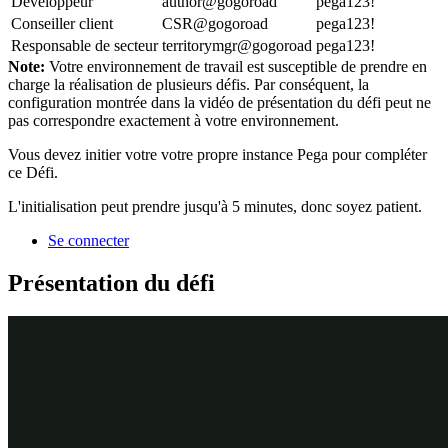
Développeur
author@gogoroad
pega123!
Conseiller client
CSR@gogoroad
pega123!
Responsable de secteur
territorymgr@gogoroad
pega123!
Note:
Votre environnement de travail est susceptible de prendre en
charge la réalisation de plusieurs défis. Par conséquent, la
configuration montrée dans la vidéo de présentation du défi peut ne
pas correspondre exactement à votre environnement.
Vous devez initier votre votre propre instance Pega pour compléter
ce Défi.
L'initialisation peut prendre jusqu'à 5 minutes, donc soyez patient.
Se connecter
Présentation du défi
Détail des tâches
1
Définir les autorisations pour le rôle
User via Access Manager
Connectez-vous avec les identifiants de développeur fournis