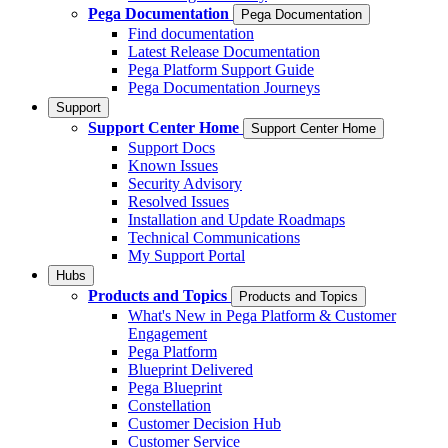
Pega Documentation
Pega Documentation
Find documentation
Latest Release Documentation
Pega Platform Support Guide
Pega Documentation Journeys
Support
Support Center Home
Support Center Home
Support Docs
Known Issues
Security Advisory
Resolved Issues
Installation and Update Roadmaps
Technical Communications
My Support Portal
Hubs
Products and Topics
Products and Topics
What's New in Pega Platform & Customer
Engagement
Pega Platform
Blueprint Delivered
Pega Blueprint
Constellation
Customer Decision Hub
Customer Service