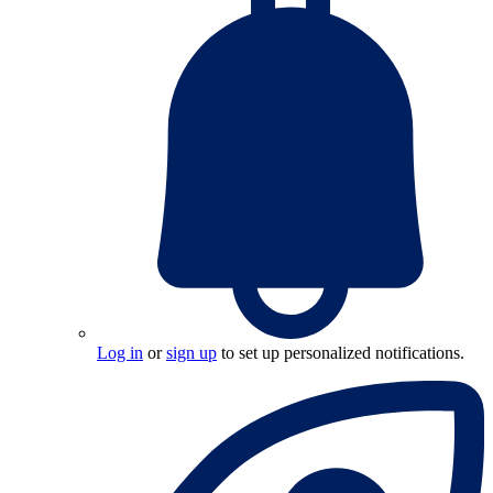
Log in
or
sign up
to set up personalized notifications.