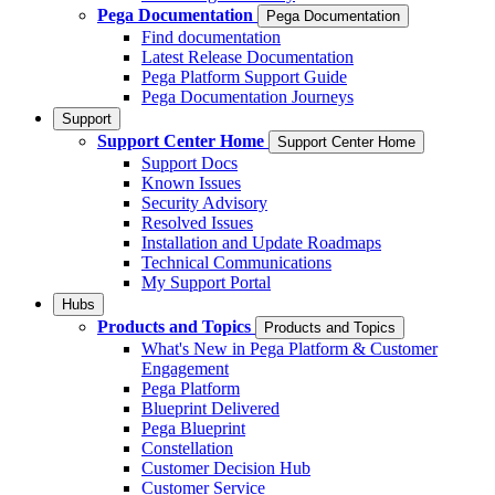
Pega Documentation
Pega Documentation
Find documentation
Latest Release Documentation
Pega Platform Support Guide
Pega Documentation Journeys
Support
Support Center Home
Support Center Home
Support Docs
Known Issues
Security Advisory
Resolved Issues
Installation and Update Roadmaps
Technical Communications
My Support Portal
Hubs
Products and Topics
Products and Topics
What's New in Pega Platform & Customer
Engagement
Pega Platform
Blueprint Delivered
Pega Blueprint
Constellation
Customer Decision Hub
Customer Service