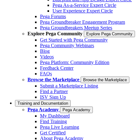
Pega As-a-Service Expert Circle
User Experience Expert Circle
Pega Forums
Pega Groundbreaker Engagement Program
Pega Groundbreakers Meetup Series
Explore Pega Community
Explore Pega Community
Get Started with Pega Community
Pega Community Webinars
Blog
Videos
Pega Platform: Community Edition
Feedback Center
FAQs
Browse the Marketplace
Browse the Marketplace
Submit a Marketplace Listing
Find a Partner
ISV Sign Up
Training and Documentation
Pega Academy
Pega Academy
My Dashboard
Find Training
Pega Live Learning
Get Certified
About Pega Academy