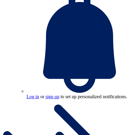
Log in
or
sign up
to set up personalized notifications.