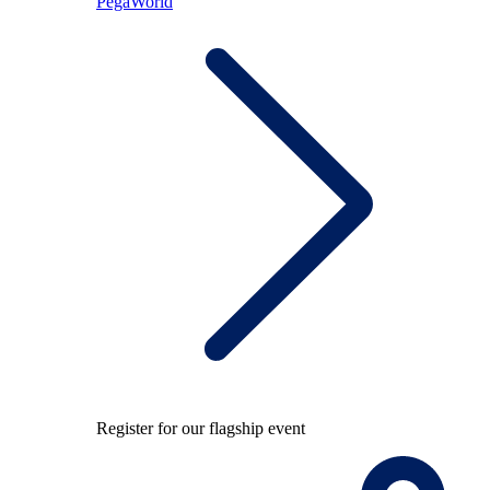
PegaWorld
Register for our flagship event