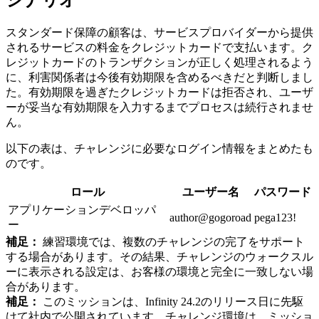
スタンダード保障の顧客は、サービスプロバイダーから提供
されるサービスの料金をクレジットカードで支払います。ク
レジットカードのトランザクションが正しく処理されるよう
に、利害関係者は今後有効期限を含めるべきだと判断しまし
た。有効期限を過ぎたクレジットカードは拒否され、ユーザ
ーが妥当な有効期限を入力するまでプロセスは続行されませ
ん。
以下の表は、チャレンジに必要なログイン情報をまとめたも
のです。
ロール
ユーザー名
パスワード
アプリケーションデベロッパ
author@gogoroad
pega123!
ー
補足：
練習環境では、複数のチャレンジの完了をサポート
する場合があります。その結果、チャレンジのウォークスル
ーに表示される設定は、お客様の環境と完全に一致しない場
合があります
。
補足：
このミッションは、Infinity 24.2のリリース日に先駆
けて社内で公開されています。チャレンジ環境は、ミッショ