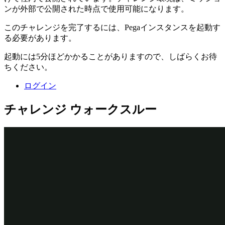
ンが外部で公開された時点で使用可能になります。
このチャレンジを完了するには、Pegaインスタンスを起動す
る必要があります。
起動には5分ほどかかることがありますので、しばらくお待
ちください。
ログイン
チャレンジ ウォークスルー
詳細なタスク
1
有効期限が未来であることを検証す
るビューを設定する
チャレンジのPegaインスタンスに、以下のログイン情
報を入力します。
User name
フィールドに「
」と入
author@gogoroad