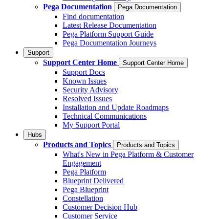
Pega Documentation
Pega Documentation
Find documentation
Latest Release Documentation
Pega Platform Support Guide
Pega Documentation Journeys
Support
Support Center Home
Support Center Home
Support Docs
Known Issues
Security Advisory
Resolved Issues
Installation and Update Roadmaps
Technical Communications
My Support Portal
Hubs
Products and Topics
Products and Topics
What's New in Pega Platform & Customer
Engagement
Pega Platform
Blueprint Delivered
Pega Blueprint
Constellation
Customer Decision Hub
Customer Service