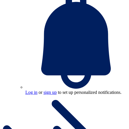
Log in
or
sign up
to set up personalized notifications.