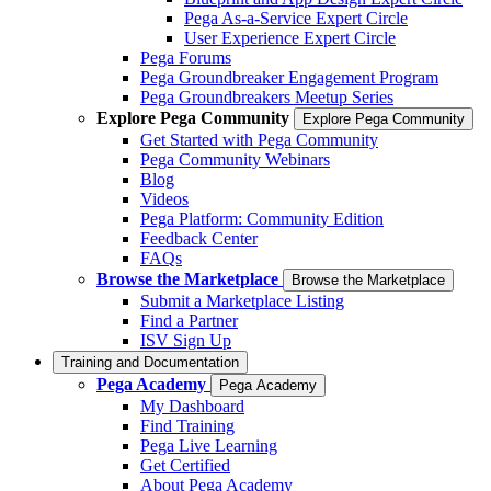
Pega As-a-Service Expert Circle
User Experience Expert Circle
Pega Forums
Pega Groundbreaker Engagement Program
Pega Groundbreakers Meetup Series
Explore Pega Community
Explore Pega Community
Get Started with Pega Community
Pega Community Webinars
Blog
Videos
Pega Platform: Community Edition
Feedback Center
FAQs
Browse the Marketplace
Browse the Marketplace
Submit a Marketplace Listing
Find a Partner
ISV Sign Up
Training and Documentation
Pega Academy
Pega Academy
My Dashboard
Find Training
Pega Live Learning
Get Certified
About Pega Academy