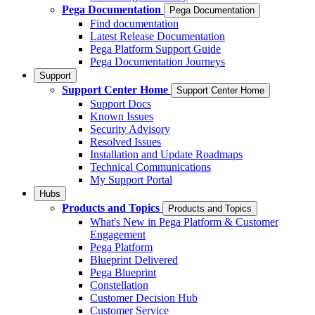
Pega Documentation
Pega Documentation
Find documentation
Latest Release Documentation
Pega Platform Support Guide
Pega Documentation Journeys
Support
Support Center Home
Support Center Home
Support Docs
Known Issues
Security Advisory
Resolved Issues
Installation and Update Roadmaps
Technical Communications
My Support Portal
Hubs
Products and Topics
Products and Topics
What's New in Pega Platform & Customer
Engagement
Pega Platform
Blueprint Delivered
Pega Blueprint
Constellation
Customer Decision Hub
Customer Service