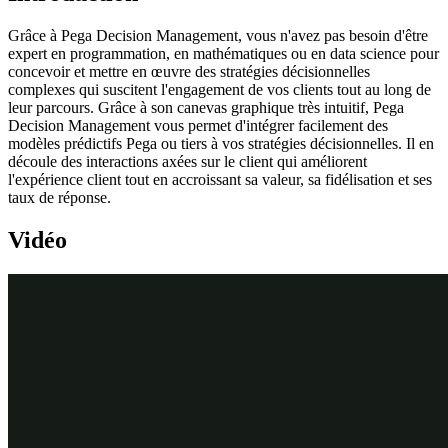
Grâce à Pega Decision Management, vous n'avez pas besoin d'être
expert en programmation, en mathématiques ou en data science pour
concevoir et mettre en œuvre des stratégies décisionnelles
complexes qui suscitent l'engagement de vos clients tout au long de
leur parcours. Grâce à son canevas graphique très intuitif, Pega
Decision Management vous permet d'intégrer facilement des
modèles prédictifs Pega ou tiers à vos stratégies décisionnelles. Il en
découle des interactions axées sur le client qui améliorent
l'expérience client tout en accroissant sa valeur, sa fidélisation et ses
taux de réponse.
Vidéo
Transcription
Cette démo explique ce qui se produit à l'intérieur de chaque
composant lorsqu'une stratégie décisionnelle est exécutée.
Par exemple, que se passe-t-il « en coulisses » lorsqu'un composant
Filter est exécuté, et comment interagit-il avec les composants qui
l'entourent ?