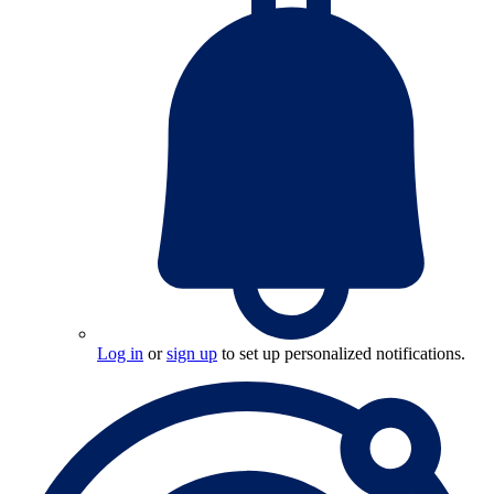
Log in
or
sign up
to set up personalized notifications.