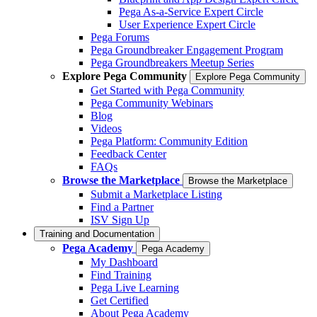
Pega As-a-Service Expert Circle
User Experience Expert Circle
Pega Forums
Pega Groundbreaker Engagement Program
Pega Groundbreakers Meetup Series
Explore Pega Community
Explore Pega Community
Get Started with Pega Community
Pega Community Webinars
Blog
Videos
Pega Platform: Community Edition
Feedback Center
FAQs
Browse the Marketplace
Browse the Marketplace
Submit a Marketplace Listing
Find a Partner
ISV Sign Up
Training and Documentation
Pega Academy
Pega Academy
My Dashboard
Find Training
Pega Live Learning
Get Certified
About Pega Academy