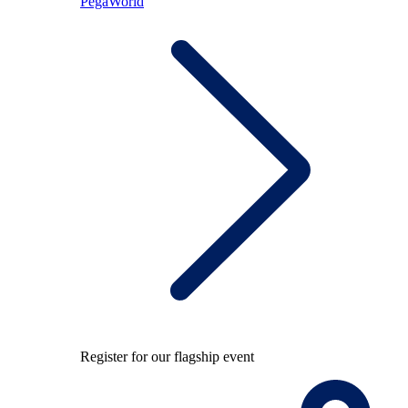
PegaWorld
Register for our flagship event