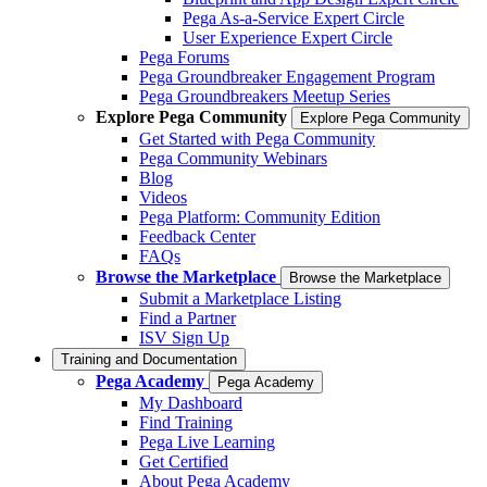
Pega As-a-Service Expert Circle
User Experience Expert Circle
Pega Forums
Pega Groundbreaker Engagement Program
Pega Groundbreakers Meetup Series
Explore Pega Community
Explore Pega Community
Get Started with Pega Community
Pega Community Webinars
Blog
Videos
Pega Platform: Community Edition
Feedback Center
FAQs
Browse the Marketplace
Browse the Marketplace
Submit a Marketplace Listing
Find a Partner
ISV Sign Up
Training and Documentation
Pega Academy
Pega Academy
My Dashboard
Find Training
Pega Live Learning
Get Certified
About Pega Academy