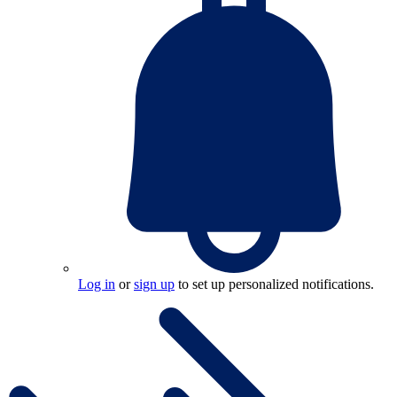
Log in
or
sign up
to set up personalized notifications.