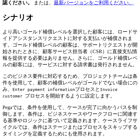
認ください。
または、
最新バージョンをご利用ください。
シナリオ
より高いゴールド補償レベルを選択した顧客には、ロードサ
イドアシスタンスリクエストに対する支払いが補償されま
す。ゴールド補償レベルの顧客は、サポートリクエストが開
始されたときに、顧客サービス担当者（CSR）に直接支払情
報を提供する必要はありません。さらに、ゴールド補償レベ
ルの顧客には、サービスに対する請求書は発行されません。
このビジネス要件に対応するため、プロジェクトチームは条
件を使用して、顧客の補償レベルがゴールドでない場合にの
み、
プロセスと
Enter payment information
Invoice
プロセスを開始するように設定します。
customer
Pegaでは、条件を使用して、ケースが完了に向かうパスを制
御します。条件は、ビジネスケースやワークフローに関連す
る基準やロジックに基づいて定義されます。ケースライフサ
イクルでは、条件はステージまたはプロセスをスキップする
タイミングを定義するためにも使用されます。