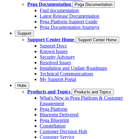
Pega Documentation
Pega Documentation
Find documentation
Latest Release Documentation
Pega Platform Support Guide
Pega Documentation Journeys
Support
Support Center Home
Support Center Home
Support Docs
Known Issues
Security Advisory
Resolved Issues
Installation and Update Roadmaps
Technical Communications
My Support Portal
Hubs
Products and Topics
Products and Topics
What's New in Pega Platform & Customer
Engagement
Pega Platform
Blueprint Delivered
Pega Blueprint
Constellation
Customer Decision Hub
Customer Service