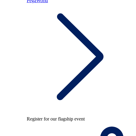
PegaWorld
Register for our flagship event