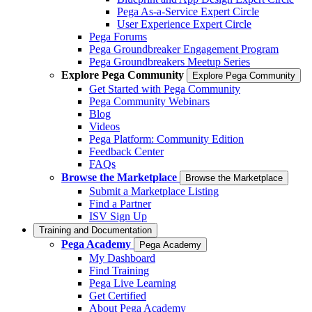
Pega As-a-Service Expert Circle
User Experience Expert Circle
Pega Forums
Pega Groundbreaker Engagement Program
Pega Groundbreakers Meetup Series
Explore Pega Community
Explore Pega Community
Get Started with Pega Community
Pega Community Webinars
Blog
Videos
Pega Platform: Community Edition
Feedback Center
FAQs
Browse the Marketplace
Browse the Marketplace
Submit a Marketplace Listing
Find a Partner
ISV Sign Up
Training and Documentation
Pega Academy
Pega Academy
My Dashboard
Find Training
Pega Live Learning
Get Certified
About Pega Academy