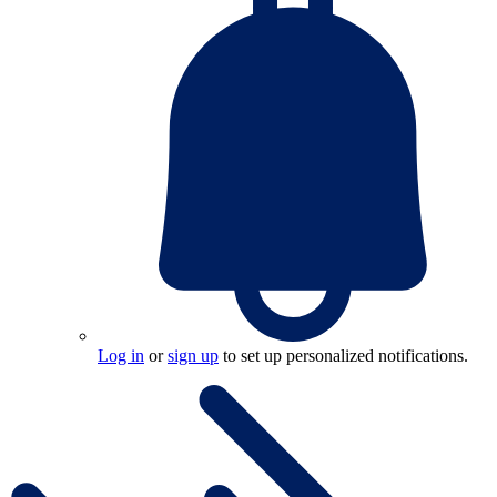
Log in
or
sign up
to set up personalized notifications.