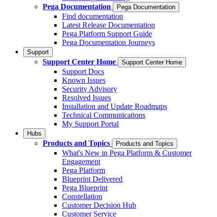
Pega Documentation
Pega Documentation
Find documentation
Latest Release Documentation
Pega Platform Support Guide
Pega Documentation Journeys
Support
Support Center Home
Support Center Home
Support Docs
Known Issues
Security Advisory
Resolved Issues
Installation and Update Roadmaps
Technical Communications
My Support Portal
Hubs
Products and Topics
Products and Topics
What's New in Pega Platform & Customer
Engagement
Pega Platform
Blueprint Delivered
Pega Blueprint
Constellation
Customer Decision Hub
Customer Service