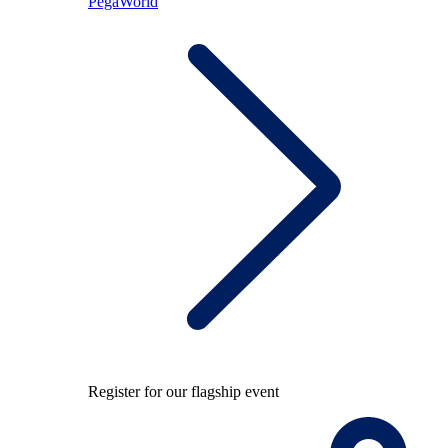
PegaWorld
Register for our flagship event