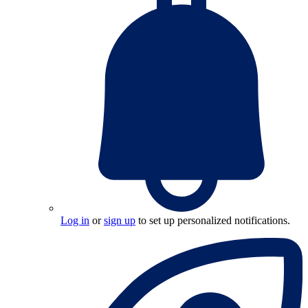
Log in
or
sign up
to set up personalized notifications.