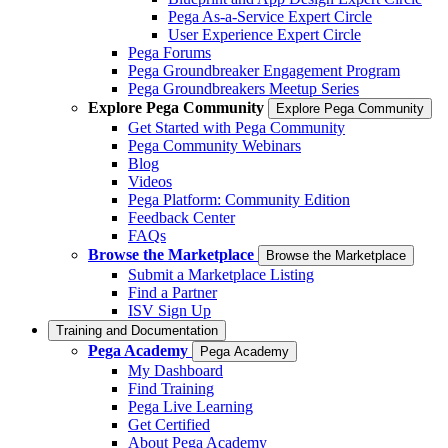
Pega As-a-Service Expert Circle
User Experience Expert Circle
Pega Forums
Pega Groundbreaker Engagement Program
Pega Groundbreakers Meetup Series
Explore Pega Community
Explore Pega Community
Get Started with Pega Community
Pega Community Webinars
Blog
Videos
Pega Platform: Community Edition
Feedback Center
FAQs
Browse the Marketplace
Browse the Marketplace
Submit a Marketplace Listing
Find a Partner
ISV Sign Up
Training and Documentation
Pega Academy
Pega Academy
My Dashboard
Find Training
Pega Live Learning
Get Certified
About Pega Academy