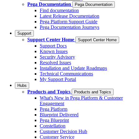
Pega Documentation
Pega Documentation
Find documentation
Latest Release Documentation
Pega Platform Support Guide
Pega Documentation Journeys
Support
Support Center Home
Support Center Home
Support Docs
Known Issues
Security Advisory
Resolved Issues
Installation and Update Roadmaps
Technical Communications
My Support Portal
Hubs
Products and Topics
Products and Topics
What's New in Pega Platform & Customer
Engagement
Pega Platform
Blueprint Delivered
Pega Blueprint
Constellation
Customer Decision Hub
Customer Service