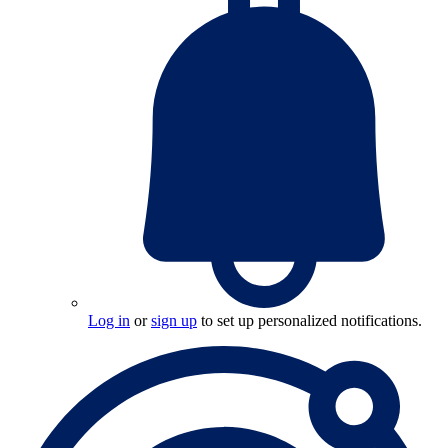
Log in
or
sign up
to set up personalized notifications.