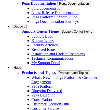
Pega Documentation
Pega Documentation
Find documentation
Latest Release Documentation
Pega Platform Support Guide
Pega Documentation Journeys
Support
Support Center Home
Support Center Home
Support Docs
Known Issues
Security Advisory
Resolved Issues
Installation and Update Roadmaps
Technical Communications
My Support Portal
Hubs
Products and Topics
Products and Topics
What's New in Pega Platform & Customer
Engagement
Pega Platform
Blueprint Delivered
Pega Blueprint
Constellation
Customer Decision Hub
Customer Service