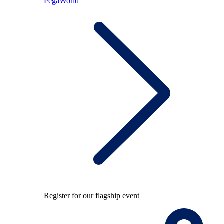
PegaWorld
Register for our flagship event