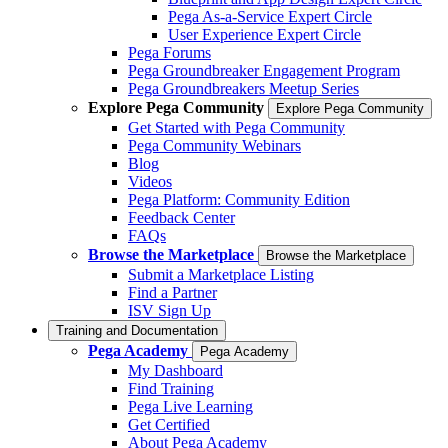
Pega As-a-Service Expert Circle
User Experience Expert Circle
Pega Forums
Pega Groundbreaker Engagement Program
Pega Groundbreakers Meetup Series
Explore Pega Community
Explore Pega Community
Get Started with Pega Community
Pega Community Webinars
Blog
Videos
Pega Platform: Community Edition
Feedback Center
FAQs
Browse the Marketplace
Browse the Marketplace
Submit a Marketplace Listing
Find a Partner
ISV Sign Up
Training and Documentation
Pega Academy
Pega Academy
My Dashboard
Find Training
Pega Live Learning
Get Certified
About Pega Academy