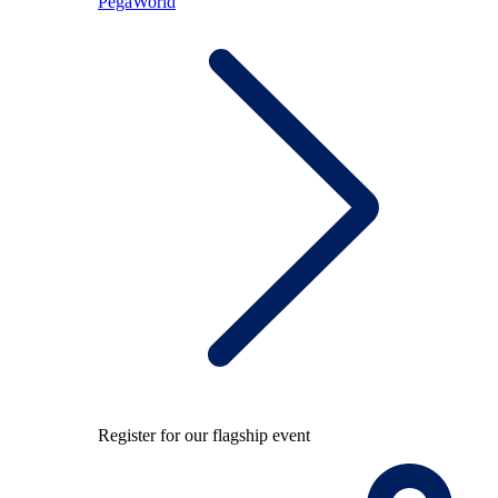
PegaWorld
Register for our flagship event