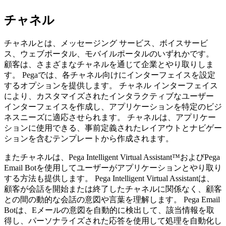
チャネル
チャネル
とは、メッセージング サービス、ボイスサービ
ス、ウェブポータル、モバイルポータルのいずれかです。
顧客は、さまざまなチャネルを通じて企業とやり取りしま
す。 Pegaでは、各チャネル向けにインターフェイスを設定
するオプションを提供します。 チャネル インターフェイス
により、カスタマイズされたインタラクティブなユーザー
インターフェイスを作成し、アプリケーションを特定のビジ
ネスニーズに適応させられます。 チャネルは、アプリケー
ションに使用できる、事前定義されたレイアウトとナビゲー
ションを含むテンプレートから作成されます。
またチャネルは、
Pega Intelligent Virtual Assistant™
および
Pega
Email Bot
を使用してユーザーがアプリケーションとやり取り
する方法も提供します。 Pega Intelligent Virtual Assistantは、
顧客が会話を開始または終了したチャネルに関係なく、顧客
との間の動的な会話の意図や言葉を理解します。 Pega Email
Botは、Eメールの意図を自動的に検出して、該当情報を取
得し、パーソナライズされた応答を使用して処理を自動化し