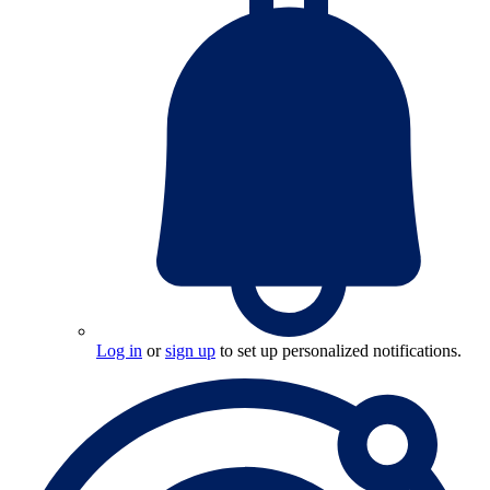
Log in
or
sign up
to set up personalized notifications.