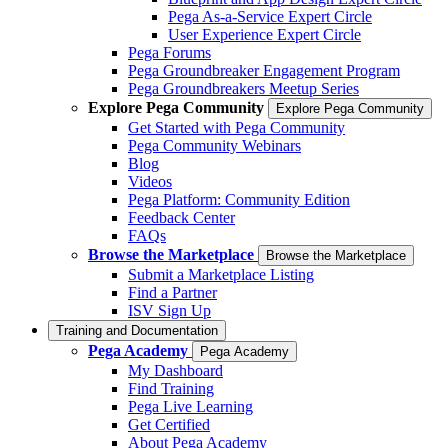
Pega As-a-Service Expert Circle
User Experience Expert Circle
Pega Forums
Pega Groundbreaker Engagement Program
Pega Groundbreakers Meetup Series
Explore Pega Community
Explore Pega Community
Get Started with Pega Community
Pega Community Webinars
Blog
Videos
Pega Platform: Community Edition
Feedback Center
FAQs
Browse the Marketplace
Browse the Marketplace
Submit a Marketplace Listing
Find a Partner
ISV Sign Up
Training and Documentation
Pega Academy
Pega Academy
My Dashboard
Find Training
Pega Live Learning
Get Certified
About Pega Academy