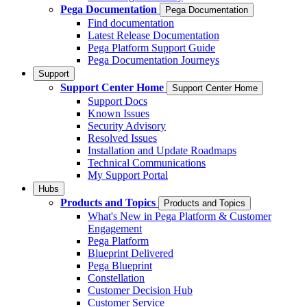
Pega Documentation
Pega Documentation
Find documentation
Latest Release Documentation
Pega Platform Support Guide
Pega Documentation Journeys
Support
Support Center Home
Support Center Home
Support Docs
Known Issues
Security Advisory
Resolved Issues
Installation and Update Roadmaps
Technical Communications
My Support Portal
Hubs
Products and Topics
Products and Topics
What's New in Pega Platform & Customer
Engagement
Pega Platform
Blueprint Delivered
Pega Blueprint
Constellation
Customer Decision Hub
Customer Service