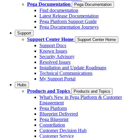
Pega Documentation
Pega Documentation
Find documentation
Latest Release Documentation
Pega Platform Support Guide
Pega Documentation Journeys
Support
Support Center Home
Support Center Home
Support Docs
Known Issues
Security Advisory
Resolved Issues
Installation and Update Roadmaps
Technical Communications
My Support Portal
Hubs
Products and Topics
Products and Topics
What's New in Pega Platform & Customer
Engagement
Pega Platform
Blueprint Delivered
Pega Blueprint
Constellation
Customer Decision Hub
Customer Service