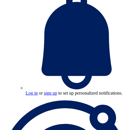
Log in
or
sign up
to set up personalized notifications.