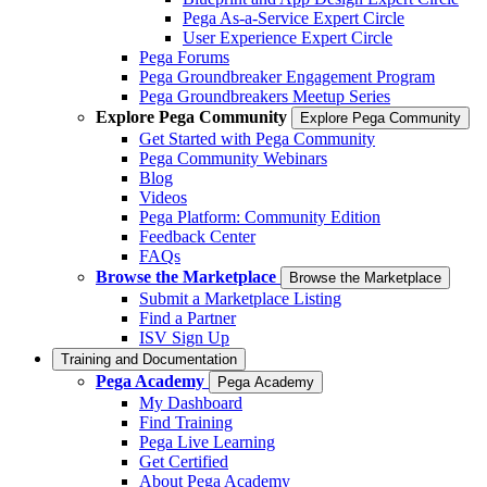
Pega As-a-Service Expert Circle
User Experience Expert Circle
Pega Forums
Pega Groundbreaker Engagement Program
Pega Groundbreakers Meetup Series
Explore Pega Community
Explore Pega Community
Get Started with Pega Community
Pega Community Webinars
Blog
Videos
Pega Platform: Community Edition
Feedback Center
FAQs
Browse the Marketplace
Browse the Marketplace
Submit a Marketplace Listing
Find a Partner
ISV Sign Up
Training and Documentation
Pega Academy
Pega Academy
My Dashboard
Find Training
Pega Live Learning
Get Certified
About Pega Academy