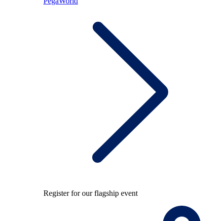
PegaWorld
Register for our flagship event