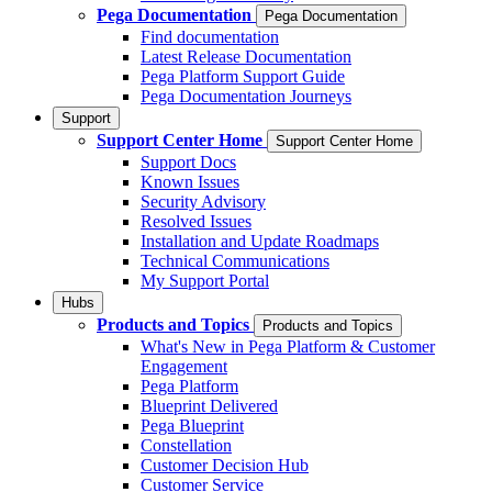
Pega Documentation
Pega Documentation
Find documentation
Latest Release Documentation
Pega Platform Support Guide
Pega Documentation Journeys
Support
Support Center Home
Support Center Home
Support Docs
Known Issues
Security Advisory
Resolved Issues
Installation and Update Roadmaps
Technical Communications
My Support Portal
Hubs
Products and Topics
Products and Topics
What's New in Pega Platform & Customer
Engagement
Pega Platform
Blueprint Delivered
Pega Blueprint
Constellation
Customer Decision Hub
Customer Service