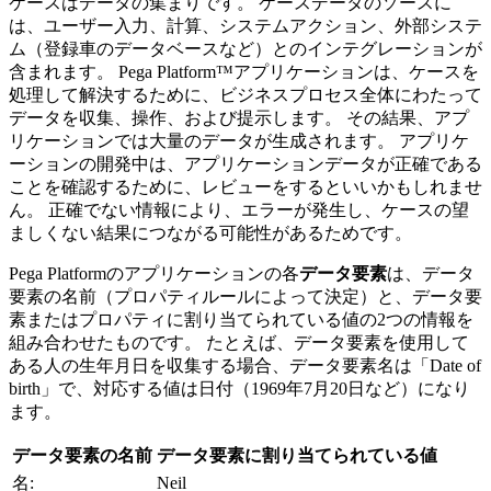
ケースはデータの集まりです。
ケースデータのソースに
は、ユーザー入力、計算、システムアクション、外部システ
ム（登録車のデータベースなど）とのインテグレーションが
含まれます。
Pega Platform™アプリケーションは、ケースを
処理して解決するために、ビジネスプロセス全体にわたって
データを収集、操作、および提示します。 その結果、
アプ
リケーションでは大量のデータが生成されます。 アプリケ
ーションの開発中は、アプリケーションデータが正確である
ことを確認するために、レビューをするといいかもしれませ
ん。 正確でない情報により、エラーが発生し、ケースの望
ましくない結果につながる可能性があるためです。
Pega Platformのアプリケーションの各
データ要素
は、データ
要素の名前（プロパティルールによって決定）と、データ要
素またはプロパティに割り当てられている値の2つの情報を
組み合わせたものです。 たとえば、データ要素を使用して
ある人の生年月日を収集する場合、データ要素名は
「Date of
birth」
で、対応する値は日付（1969年7月20日など）になり
ます。
データ要素の名前
データ要素に割り当てられている値
名:
Neil