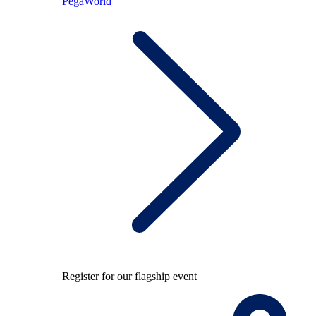
PegaWorld
Register for our flagship event