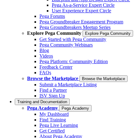
Pega As-a-Service Expert Circle
User Experience Expert Circle
Pega Forums
Pega Groundbreaker Engagement Program
Pega Groundbreakers Meetup Series
Explore Pega Community
Explore Pega Community
Get Started with Pega Community
Pega Community Webinars
Blog
Videos
Pega Platform: Community Edition
Feedback Center
FAQs
Browse the Marketplace
Browse the Marketplace
Submit a Marketplace Listing
Find a Partner
ISV Sign Up
Training and Documentation
Pega Academy
Pega Academy
My Dashboard
Find Training
Pega Live Learning
Get Certified
About Pega Academy