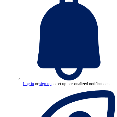
Log in
or
sign up
to set up personalized notifications.