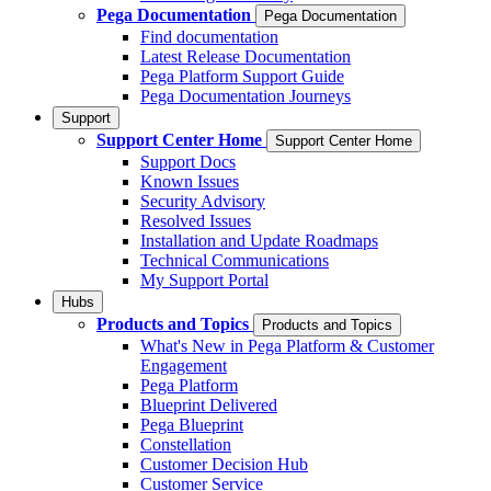
Pega Documentation
Pega Documentation
Find documentation
Latest Release Documentation
Pega Platform Support Guide
Pega Documentation Journeys
Support
Support Center Home
Support Center Home
Support Docs
Known Issues
Security Advisory
Resolved Issues
Installation and Update Roadmaps
Technical Communications
My Support Portal
Hubs
Products and Topics
Products and Topics
What's New in Pega Platform & Customer
Engagement
Pega Platform
Blueprint Delivered
Pega Blueprint
Constellation
Customer Decision Hub
Customer Service