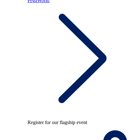
PegaWorld
Register for our flagship event