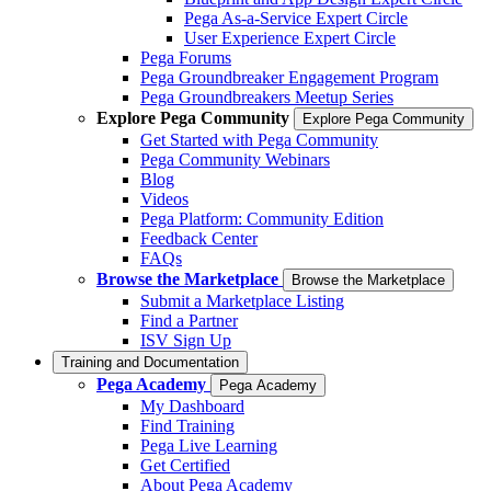
Pega As-a-Service Expert Circle
User Experience Expert Circle
Pega Forums
Pega Groundbreaker Engagement Program
Pega Groundbreakers Meetup Series
Explore Pega Community
Explore Pega Community
Get Started with Pega Community
Pega Community Webinars
Blog
Videos
Pega Platform: Community Edition
Feedback Center
FAQs
Browse the Marketplace
Browse the Marketplace
Submit a Marketplace Listing
Find a Partner
ISV Sign Up
Training and Documentation
Pega Academy
Pega Academy
My Dashboard
Find Training
Pega Live Learning
Get Certified
About Pega Academy