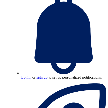
Log in
or
sign up
to set up personalized notifications.