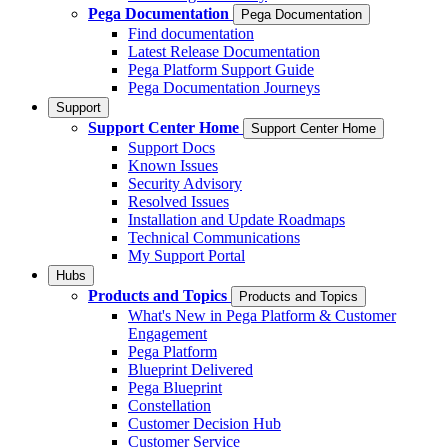
Pega Documentation
Pega Documentation
Find documentation
Latest Release Documentation
Pega Platform Support Guide
Pega Documentation Journeys
Support
Support Center Home
Support Center Home
Support Docs
Known Issues
Security Advisory
Resolved Issues
Installation and Update Roadmaps
Technical Communications
My Support Portal
Hubs
Products and Topics
Products and Topics
What's New in Pega Platform & Customer
Engagement
Pega Platform
Blueprint Delivered
Pega Blueprint
Constellation
Customer Decision Hub
Customer Service