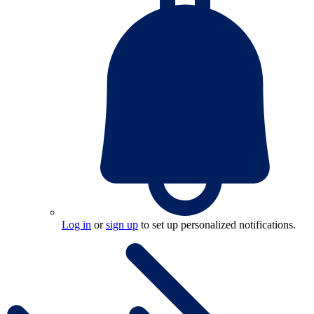
Log in
or
sign up
to set up personalized notifications.