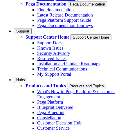
Pega Documentation
Pega Documentation
Find documentation
Latest Release Documentation
Pega Platform Support Guide
Pega Documentation Journeys
Support
Support Center Home
Support Center Home
Support Docs
Known Issues
Security Advisory
Resolved Issues
Installation and Update Roadmaps
Technical Communications
My Support Portal
Hubs
Products and Topics
Products and Topics
What's New in Pega Platform & Customer
Engagement
Pega Platform
Blueprint Delivered
Pega Blueprint
Constellation
Customer Decision Hub
Customer Service