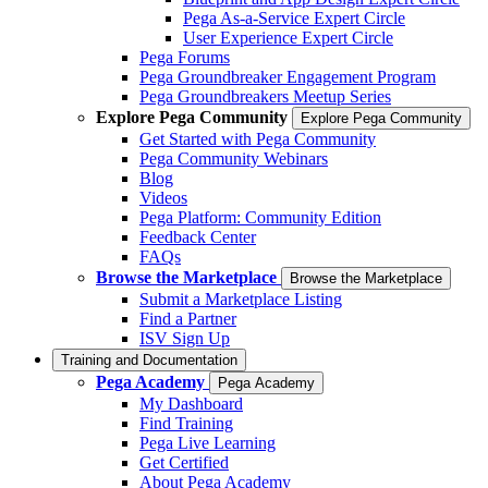
Pega As-a-Service Expert Circle
User Experience Expert Circle
Pega Forums
Pega Groundbreaker Engagement Program
Pega Groundbreakers Meetup Series
Explore Pega Community
Explore Pega Community
Get Started with Pega Community
Pega Community Webinars
Blog
Videos
Pega Platform: Community Edition
Feedback Center
FAQs
Browse the Marketplace
Browse the Marketplace
Submit a Marketplace Listing
Find a Partner
ISV Sign Up
Training and Documentation
Pega Academy
Pega Academy
My Dashboard
Find Training
Pega Live Learning
Get Certified
About Pega Academy