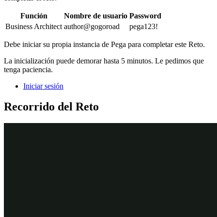
Función
Nombre de usuario
Password
Business Architect
author@gogoroad
pega123!
Debe iniciar su propia instancia de Pega para completar este Reto.
La inicialización puede demorar hasta 5 minutos. Le pedimos que
tenga paciencia.
Iniciar sesión
Recorrido del Reto
Tareas detalladas
1
Crear la relación de datos Customer
En la instancia de Pega para el reto, introduzca las siguientes
credenciales:
En el campo de nombre de usuario, escriba
.
author@gogoroad
En el campo de contraseña, escriba
pega123!
En el panel de navegación de App Studio, haga clic en
Case