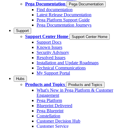
Pega Documentation
Pega Documentation
Find documentation
Latest Release Documentation
Pega Platform Support Guide
Pega Documentation Journeys
Support
Support Center Home
Support Center Home
Support Docs
Known Issues
Security Advisory
Resolved Issues
Installation and Update Roadmaps
Technical Communications
My Support Portal
Hubs
Products and Topics
Products and Topics
What's New in Pega Platform & Customer
Engagement
Pega Platform
Blueprint Delivered
Pega Blueprint
Constellation
Customer Decision Hub
Customer Service