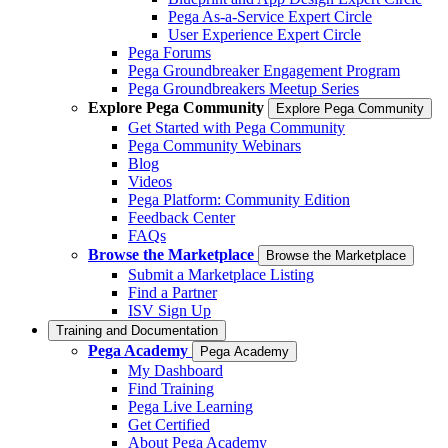
Pega As-a-Service Expert Circle
User Experience Expert Circle
Pega Forums
Pega Groundbreaker Engagement Program
Pega Groundbreakers Meetup Series
Explore Pega Community
Explore Pega Community
Get Started with Pega Community
Pega Community Webinars
Blog
Videos
Pega Platform: Community Edition
Feedback Center
FAQs
Browse the Marketplace
Browse the Marketplace
Submit a Marketplace Listing
Find a Partner
ISV Sign Up
Training and Documentation
Pega Academy
Pega Academy
My Dashboard
Find Training
Pega Live Learning
Get Certified
About Pega Academy