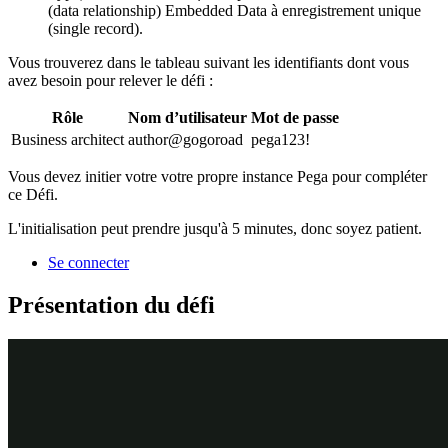
(data relationship)
Embedded Data
à enregistrement unique
(single record).
Vous trouverez dans le tableau suivant les identifiants dont vous
avez besoin pour relever le défi :
Rôle
Nom d’utilisateur
Mot de passe
Business architect
author@gogoroad
pega123!
Vous devez initier votre votre propre instance Pega pour compléter
ce Défi.
L'initialisation peut prendre jusqu'à 5 minutes, donc soyez patient.
Se connecter
Présentation du défi
Détail des tâches
1
Créer la relation de données Customer
Dans l’instance Pega du défi, saisissez les informations