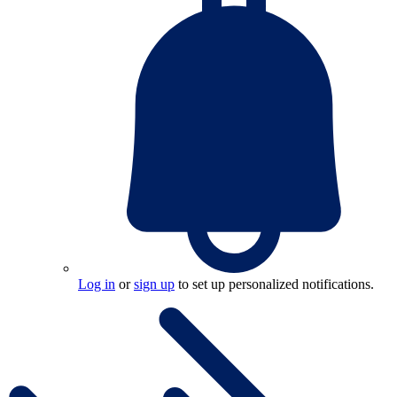
Log in
or
sign up
to set up personalized notifications.