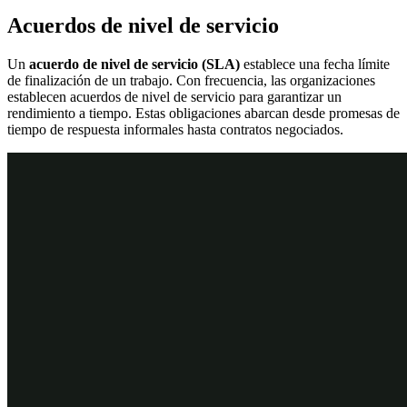
Acuerdos de nivel de servicio
Un
acuerdo de nivel de servicio (SLA)
establece una fecha límite
de finalización de un trabajo. Con frecuencia, las organizaciones
establecen acuerdos de nivel de servicio para garantizar un
rendimiento a tiempo. Estas obligaciones abarcan desde promesas de
tiempo de respuesta informales hasta contratos negociados.
Transcripción de video
Una parte importante de la mayoría de los procesos es la puntualidad
del trabajo. Utilice niveles de servicio, también conocidos como
acuerdos de nivel de servicio o SLA, para garantizar que el trabajo
se complete dentro de los plazos esperados.
Los niveles de servicio utilizan hitos para indicar el plazo de
finalización esperado para la asignación o todo el caso en los que se
definan. El primer hito es la "meta". La "meta" define cuánto debe
durar la asignación y generalmente se calcula a partir del inicio de la
asignación. El siguiente hito es la "fecha límite". La fecha límite
determina el plazo máximo que debe durar la asignación antes de
que se la considere "atrasada". Por lo general, la fecha límite se
calcula a partir del inicio de la asignación.