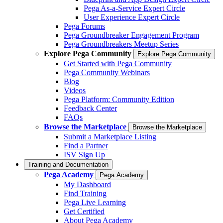
Pega As-a-Service Expert Circle
User Experience Expert Circle
Pega Forums
Pega Groundbreaker Engagement Program
Pega Groundbreakers Meetup Series
Explore Pega Community
Explore Pega Community
Get Started with Pega Community
Pega Community Webinars
Blog
Videos
Pega Platform: Community Edition
Feedback Center
FAQs
Browse the Marketplace
Browse the Marketplace
Submit a Marketplace Listing
Find a Partner
ISV Sign Up
Training and Documentation
Pega Academy
Pega Academy
My Dashboard
Find Training
Pega Live Learning
Get Certified
About Pega Academy