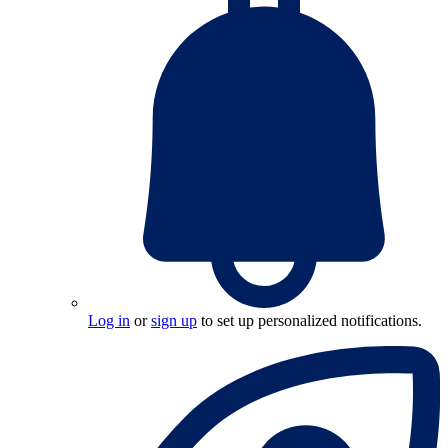
Log in
or
sign up
to set up personalized notifications.