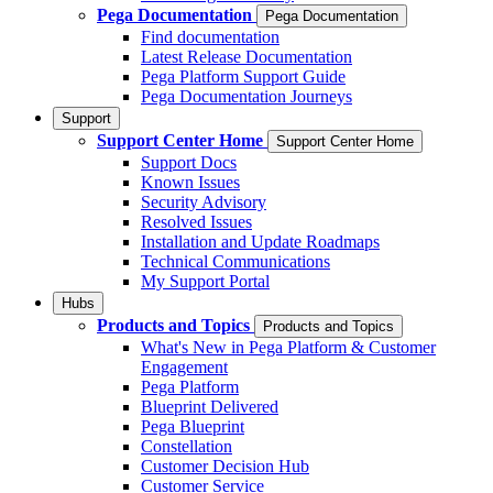
Pega Documentation
Pega Documentation
Find documentation
Latest Release Documentation
Pega Platform Support Guide
Pega Documentation Journeys
Support
Support Center Home
Support Center Home
Support Docs
Known Issues
Security Advisory
Resolved Issues
Installation and Update Roadmaps
Technical Communications
My Support Portal
Hubs
Products and Topics
Products and Topics
What's New in Pega Platform & Customer
Engagement
Pega Platform
Blueprint Delivered
Pega Blueprint
Constellation
Customer Decision Hub
Customer Service