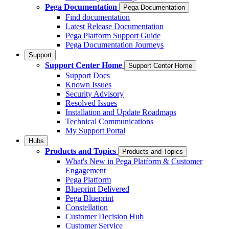
Pega Documentation
Pega Documentation
Find documentation
Latest Release Documentation
Pega Platform Support Guide
Pega Documentation Journeys
Support
Support Center Home
Support Center Home
Support Docs
Known Issues
Security Advisory
Resolved Issues
Installation and Update Roadmaps
Technical Communications
My Support Portal
Hubs
Products and Topics
Products and Topics
What's New in Pega Platform & Customer
Engagement
Pega Platform
Blueprint Delivered
Pega Blueprint
Constellation
Customer Decision Hub
Customer Service