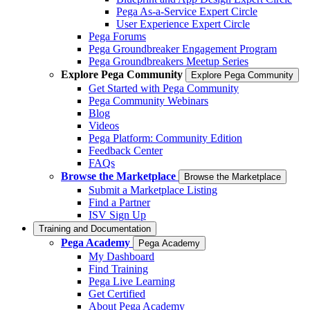
Pega As-a-Service Expert Circle
User Experience Expert Circle
Pega Forums
Pega Groundbreaker Engagement Program
Pega Groundbreakers Meetup Series
Explore Pega Community
Explore Pega Community
Get Started with Pega Community
Pega Community Webinars
Blog
Videos
Pega Platform: Community Edition
Feedback Center
FAQs
Browse the Marketplace
Browse the Marketplace
Submit a Marketplace Listing
Find a Partner
ISV Sign Up
Training and Documentation
Pega Academy
Pega Academy
My Dashboard
Find Training
Pega Live Learning
Get Certified
About Pega Academy