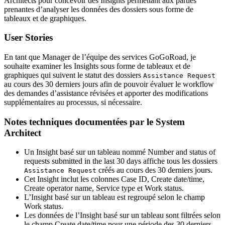
Architects pour concevoir des Insights permettant aux parties
prenantes d’analyser les données des dossiers sous forme de
tableaux et de graphiques.
User Stories
En tant que Manager de l’équipe des services GoGoRoad, je
souhaite examiner les Insights sous forme de tableaux et de
graphiques qui suivent le statut des dossiers
Assistance Request
au cours des 30 derniers jours afin de pouvoir évaluer le workflow
des demandes d’assistance révisées et apporter des modifications
supplémentaires au processus, si nécessaire.
Notes techniques documentées par le System
Architect
Un Insight basé sur un tableau nommé
Number and status of
requests submitted in the last 30 days
affiche tous les dossiers
créés au cours des 30 derniers jours.
Assistance Request
Cet Insight inclut les colonnes
Case ID
,
Create date/time
,
Create operator name
,
Service type
et
Work status
.
L’Insight basé sur un tableau est regroupé selon le champ
Work status
.
Les données de l’Insight basé sur un tableau sont filtrées selon
le champ
Create date/time
pour une période des 30 derniers