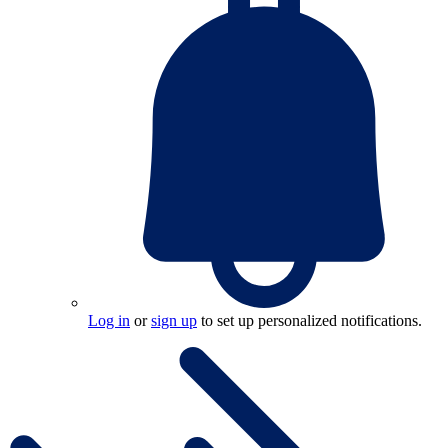
Log in
or
sign up
to set up personalized notifications.