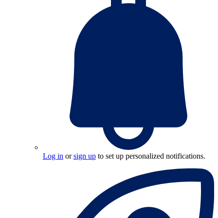
Log in
or
sign up
to set up personalized notifications.