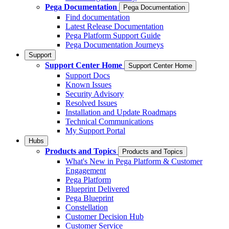
Pega Documentation
Pega Documentation
Find documentation
Latest Release Documentation
Pega Platform Support Guide
Pega Documentation Journeys
Support
Support Center Home
Support Center Home
Support Docs
Known Issues
Security Advisory
Resolved Issues
Installation and Update Roadmaps
Technical Communications
My Support Portal
Hubs
Products and Topics
Products and Topics
What's New in Pega Platform & Customer
Engagement
Pega Platform
Blueprint Delivered
Pega Blueprint
Constellation
Customer Decision Hub
Customer Service