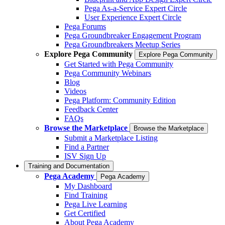
Pega As-a-Service Expert Circle
User Experience Expert Circle
Pega Forums
Pega Groundbreaker Engagement Program
Pega Groundbreakers Meetup Series
Explore Pega Community
Explore Pega Community
Get Started with Pega Community
Pega Community Webinars
Blog
Videos
Pega Platform: Community Edition
Feedback Center
FAQs
Browse the Marketplace
Browse the Marketplace
Submit a Marketplace Listing
Find a Partner
ISV Sign Up
Training and Documentation
Pega Academy
Pega Academy
My Dashboard
Find Training
Pega Live Learning
Get Certified
About Pega Academy