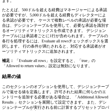
ます。
たとえば、500ドルを超える経費はマネージャーによる承認
が必要ですが、5,000ドルを超える経費もディレクターによ
る承認が必要です。 ケースで複数レベルの承認が必要な場
合は、デシジョンテーブルを使用して、必要な承認を識別す
るオーソリティマトリックスを作成できます。 デシジョン
テーブルには承認者ごとに1行が含められます。 テーブルの
各行を処理するには、
Evaluate all rows
チェックボックスを選
択します。 行の条件が満たされると、対応する承認者がオ
ーソリティマトリックスに追加されます。
補足：
「
Evaluate all rows
」を設定すると、「
true
」の
「
Allowed to return values
」設定は無効になります。
結果の値
このセクションのオプションを使用して、デシジョンテーブ
ルで返せる値を定義します。 許可された結果に何らかのエ
ントリーを追加する必要がある場合は、「
Additional Allowed
Results
」セクションを展開して設定できます。 また、デシ
ジョンテーブルが実行される前に計算するプリセットプロパ