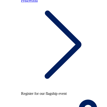
PegaWorld
Register for our flagship event