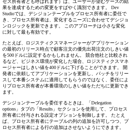
セス所有者
とも呼ばれます）は、ユーザーが望むケースの結
果を達成するための変更をすばやく識別できます。 Dev
Studioでは、デシジョンテーブルをプロセス所有者に委任で
き、プロセス所有者は、変化するニーズに合わせてデシジョ
ンロジックを更新できます。 このアプローチは小さな変化
に対して最も有効です。
たとえば、ロジスティクスマネージャーがアプリケーション
の最初のリリース時点で顧客注文の優先出荷注文のしきい値
を500ドルに設定するかもしれません。 競合他社と比較され
るなど、ビジネス環境が変化した場合、ロジスティクスマネ
ージャーはしきい値を400ドルに下げることができます。 開
発者に依頼してアプリケーションを更新し、パッチをリリー
スして本番システムに適用してもらうのではなく、委任によ
りプロセス所有者が本番環境のしきい値をただちに更新でき
ます。
デシジョンテーブルを委任するときは、「
Delegation
options
」タブの「
Results
」セクションを使用して、プロセス
所有者に付与される設定オプションを制御します。 たとえ
ば、プロセス所有者にテーブルの列の追加を許可しつつ、プ
ロセス所有者による行の追加はさせないようにできます。