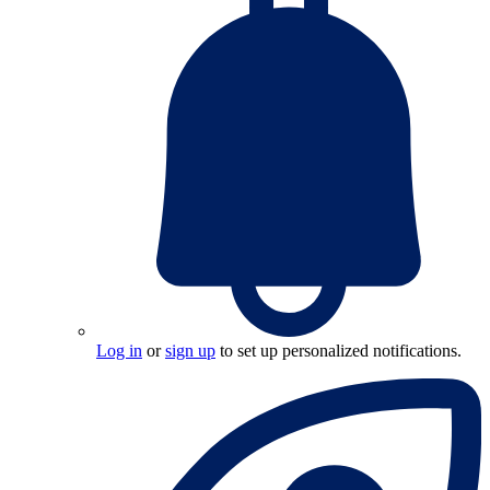
Log in
or
sign up
to set up personalized notifications.