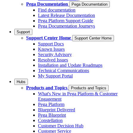
Pega Documentation
Pega Documentation
Find documentation
Latest Release Documentation
Pega Platform Support Guide
Pega Documentation Journeys
Support
Support Center Home
Support Center Home
Support Docs
Known Issues
Security Advisory
Resolved Issues
Installation and Update Roadmaps
Technical Communications
My Support Portal
Hubs
Products and Topics
Products and Topics
What's New in Pega Platform & Customer
Engagement
Pega Platform
Blueprint Delivered
Pega Blueprint
Constellation
Customer Decision Hub
Customer Service