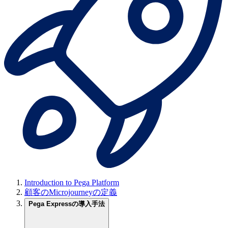
Introduction to Pega Platform
顧客のMicrojourneyの定義
Pega Expressの導入手法