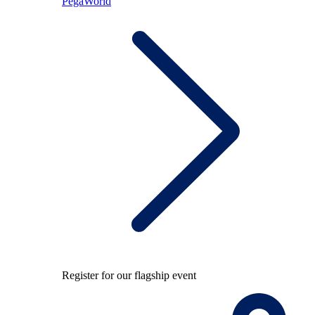
PegaWorld
Register for our flagship event