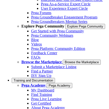
Pega As-a-Service Expert Circle
User Experience Expert Circle
Pega Forums
Pega Groundbreaker Engagement Program
Pega Groundbreakers Meetup Series
Explore Pega Community
Explore Pega Community
Get Started with Pega Community
Pega Community Webinars
Blog
Videos
Pega Platform: Community Edition
Feedback Center
FAQs
Browse the Marketplace
Browse the Marketplace
Submit a Marketplace Listing
Find a Partner
ISV Sign Up
Training and Documentation
Pega Academy
Pega Academy
My Dashboard
Find Training
Pega Live Learning
Get Certified
About Pega Academy