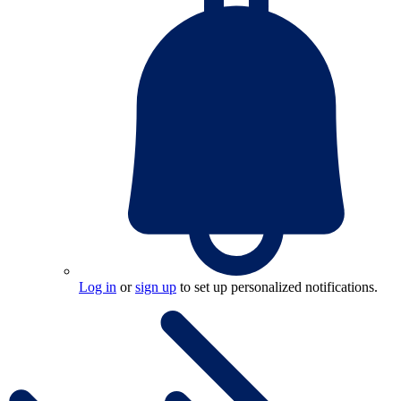
Log in
or
sign up
to set up personalized notifications.