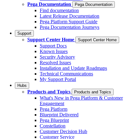
Pega Documentation
Pega Documentation
Find documentation
Latest Release Documentation
Pega Platform Support Guide
Pega Documentation Journeys
Support
Support Center Home
Support Center Home
Support Docs
Known Issues
Security Advisory
Resolved Issues
Installation and Update Roadmaps
Technical Communications
My Support Portal
Hubs
Products and Topics
Products and Topics
What's New in Pega Platform & Customer
Engagement
Pega Platform
Blueprint Delivered
Pega Blueprint
Constellation
Customer Decision Hub
Customer Service