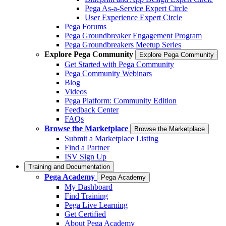
Pega As-a-Service Expert Circle
User Experience Expert Circle
Pega Forums
Pega Groundbreaker Engagement Program
Pega Groundbreakers Meetup Series
Explore Pega Community
Explore Pega Community
Get Started with Pega Community
Pega Community Webinars
Blog
Videos
Pega Platform: Community Edition
Feedback Center
FAQs
Browse the Marketplace
Browse the Marketplace
Submit a Marketplace Listing
Find a Partner
ISV Sign Up
Training and Documentation
Pega Academy
Pega Academy
My Dashboard
Find Training
Pega Live Learning
Get Certified
About Pega Academy