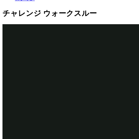
チャレンジ ウォークスルー
詳細なタスク
1
Waitオートメーションの作成
App Studioで、ナビゲーションパネルから
「Case
types」
>
「Assistance Request」
をクリックして、
Assistance Requestケースタイプを開きます。
Create Serviceケースプロセスで、
「Step」
>
「More」
>
「Automations」
>
「Wait」
>
「Select」
をクリックし、
ケース処理を一時停止するステップをプロセスに追加
します。
ステップで、
と入力
「Wait for service completion」
します。
右側の
Step
プロパティペインの
「Wait for (Case type)」
リストで
Service
を選択し、サービスケースの依存関係
を設定します。