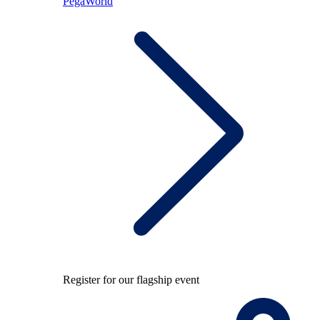
PegaWorld
Register for our flagship event