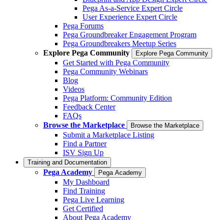
Pega As-a-Service Expert Circle
User Experience Expert Circle
Pega Forums
Pega Groundbreaker Engagement Program
Pega Groundbreakers Meetup Series
Explore Pega Community
Explore Pega Community
Get Started with Pega Community
Pega Community Webinars
Blog
Videos
Pega Platform: Community Edition
Feedback Center
FAQs
Browse the Marketplace
Browse the Marketplace
Submit a Marketplace Listing
Find a Partner
ISV Sign Up
Training and Documentation
Pega Academy
Pega Academy
My Dashboard
Find Training
Pega Live Learning
Get Certified
About Pega Academy