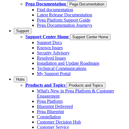
Pega Documentation
Pega Documentation
Find documentation
Latest Release Documentation
Pega Platform Support Guide
Pega Documentation Journeys
Support
Support Center Home
Support Center Home
Support Docs
Known Issues
Security Advisory
Resolved Issues
Installation and Update Roadmaps
Technical Communications
My Support Portal
Hubs
Products and Topics
Products and Topics
What's New in Pega Platform & Customer
Engagement
Pega Platform
Blueprint Delivered
Pega Blueprint
Constellation
Customer Decision Hub
Customer Service