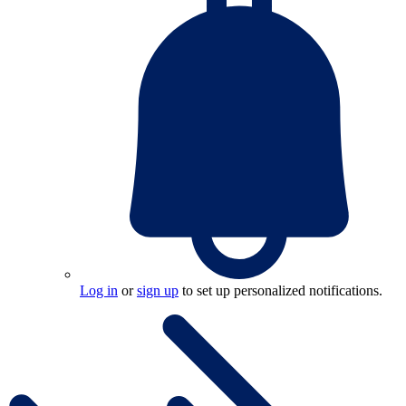
Log in
or
sign up
to set up personalized notifications.