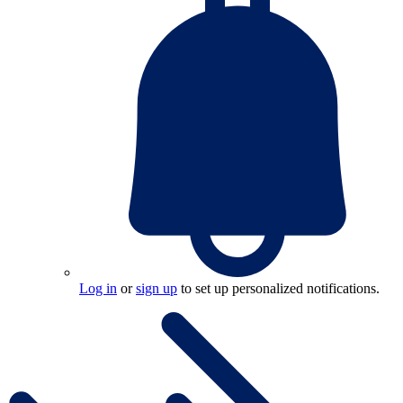
Log in
or
sign up
to set up personalized notifications.