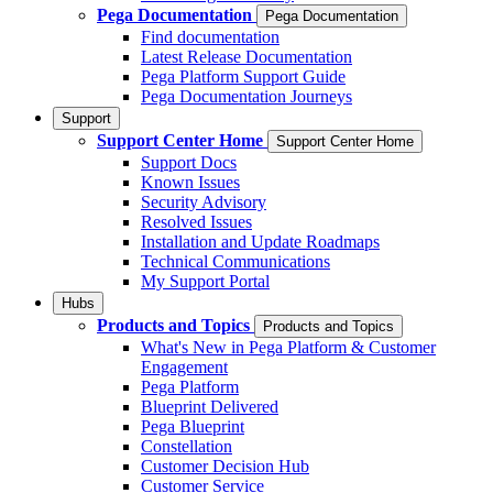
Pega Documentation
Pega Documentation
Find documentation
Latest Release Documentation
Pega Platform Support Guide
Pega Documentation Journeys
Support
Support Center Home
Support Center Home
Support Docs
Known Issues
Security Advisory
Resolved Issues
Installation and Update Roadmaps
Technical Communications
My Support Portal
Hubs
Products and Topics
Products and Topics
What's New in Pega Platform & Customer
Engagement
Pega Platform
Blueprint Delivered
Pega Blueprint
Constellation
Customer Decision Hub
Customer Service