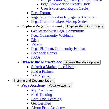
Pega As-a-Service Expert Circle
User Experience Expert Circle
Pega Forums
Pega Groundbreaker Engagement Program
Pega Groundbreakers Meetup Series
Explore Pega Community
Explore Pega Community
Get Started with Pega Community
Pega Community Webinars
Blog
Videos
Pega Platform: Community Edition
Feedback Center
FAQs
Browse the Marketplace
Browse the Marketplace
Submit a Marketplace Listing
Find a Partner
ISV Sign Up
Training and Documentation
Pega Academy
Pega Academy
My Dashboard
Find Training
Pega Live Learning
Get Certified
About Pega Academy