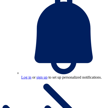
Log in
or
sign up
to set up personalized notifications.