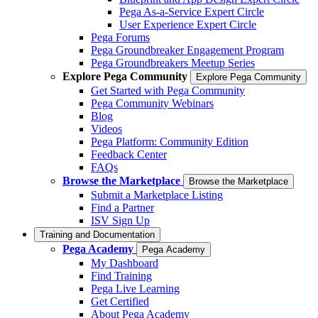
Pega As-a-Service Expert Circle
User Experience Expert Circle
Pega Forums
Pega Groundbreaker Engagement Program
Pega Groundbreakers Meetup Series
Explore Pega Community
Explore Pega Community
Get Started with Pega Community
Pega Community Webinars
Blog
Videos
Pega Platform: Community Edition
Feedback Center
FAQs
Browse the Marketplace
Browse the Marketplace
Submit a Marketplace Listing
Find a Partner
ISV Sign Up
Training and Documentation
Pega Academy
Pega Academy
My Dashboard
Find Training
Pega Live Learning
Get Certified
About Pega Academy