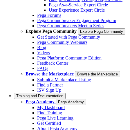
Pega As-a-Service Expert Circle
User Experience Expert Circle
Pega Forums
Pega Groundbreaker Engagement Program
Pega Groundbreakers Meetup Series
Explore Pega Community
Explore Pega Community
Get Started with Pega Community
Pega Community Webinars
Blog
Videos
Pega Platform: Community Edition
Feedback Center
FAQs
Browse the Marketplace
Browse the Marketplace
Submit a Marketplace Listing
Find a Partner
ISV Sign Up
Training and Documentation
Pega Academy
Pega Academy
My Dashboard
Find Training
Pega Live Learning
Get Certified
About Pega Academy