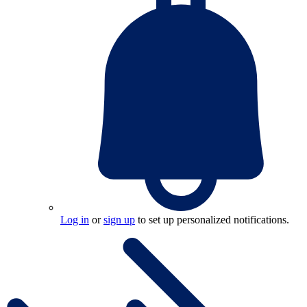
Log in
or
sign up
to set up personalized notifications.