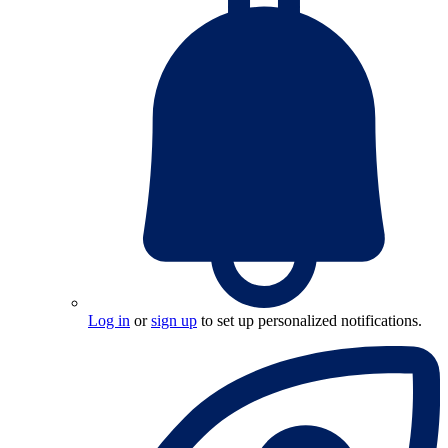
Log in
or
sign up
to set up personalized notifications.