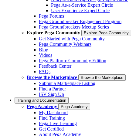
Pega As-a-Service Expert Circle
User Experience Expert Circle
Pega Forums
Pega Groundbreaker Engagement Program
Pega Groundbreakers Meetup Series
Explore Pega Community
Explore Pega Community
Get Started with Pega Community
Pega Community Webinars
Blog
Videos
Pega Platform: Community Edition
Feedback Center
FAQs
Browse the Marketplace
Browse the Marketplace
Submit a Marketplace Listing
Find a Partner
ISV Sign Up
Training and Documentation
Pega Academy
Pega Academy
My Dashboard
Find Training
Pega Live Learning
Get Certified
About Pega Academy