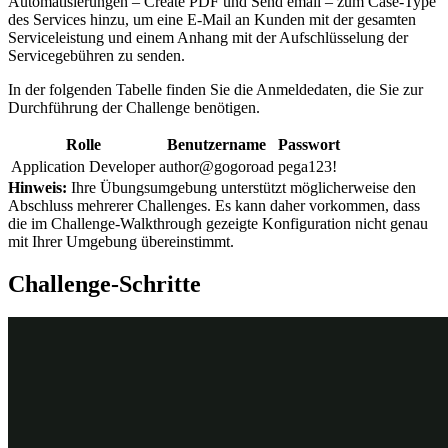
Automatisierungen –
Create PDF
und
Send email
– zum Case-Type
des Services hinzu, um eine E-Mail an Kunden mit der gesamten
Serviceleistung und einem Anhang mit der Aufschlüsselung der
Servicegebühren zu senden.
In der folgenden Tabelle finden Sie die Anmeldedaten, die Sie zur
Durchführung der Challenge benötigen.
Rolle
Benutzername
Passwort
Application Developer
author@gogoroad
pega123!
Hinweis:
Ihre Übungsumgebung unterstützt möglicherweise den
Abschluss mehrerer Challenges. Es kann daher vorkommen, dass
die im Challenge-Walkthrough gezeigte Konfiguration nicht genau
mit Ihrer Umgebung übereinstimmt.
Challenge-Schritte
Genaue Übungsschritte
1
PDF der Quittung der Servicekosten
erstellen
Klicken Sie im Navigationspanel von App Studio auf
Case