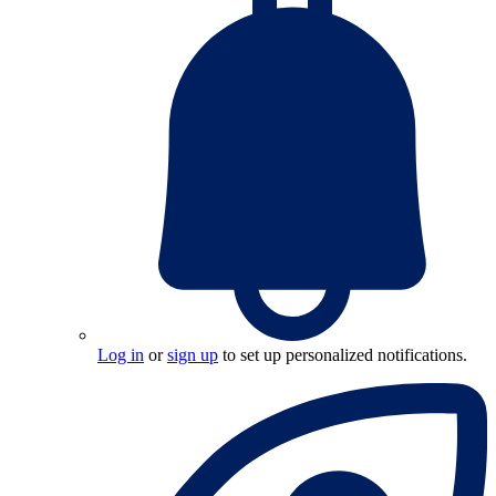
Log in
or
sign up
to set up personalized notifications.