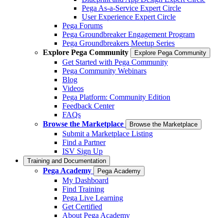
Pega As-a-Service Expert Circle
User Experience Expert Circle
Pega Forums
Pega Groundbreaker Engagement Program
Pega Groundbreakers Meetup Series
Explore Pega Community
Explore Pega Community
Get Started with Pega Community
Pega Community Webinars
Blog
Videos
Pega Platform: Community Edition
Feedback Center
FAQs
Browse the Marketplace
Browse the Marketplace
Submit a Marketplace Listing
Find a Partner
ISV Sign Up
Training and Documentation
Pega Academy
Pega Academy
My Dashboard
Find Training
Pega Live Learning
Get Certified
About Pega Academy