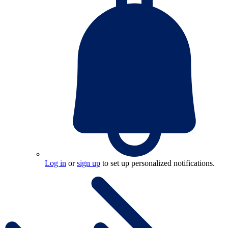
Log in
or
sign up
to set up personalized notifications.