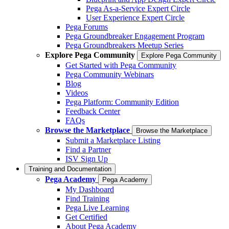
Pega As-a-Service Expert Circle
User Experience Expert Circle
Pega Forums
Pega Groundbreaker Engagement Program
Pega Groundbreakers Meetup Series
Explore Pega Community
Explore Pega Community
Get Started with Pega Community
Pega Community Webinars
Blog
Videos
Pega Platform: Community Edition
Feedback Center
FAQs
Browse the Marketplace
Browse the Marketplace
Submit a Marketplace Listing
Find a Partner
ISV Sign Up
Training and Documentation
Pega Academy
Pega Academy
My Dashboard
Find Training
Pega Live Learning
Get Certified
About Pega Academy