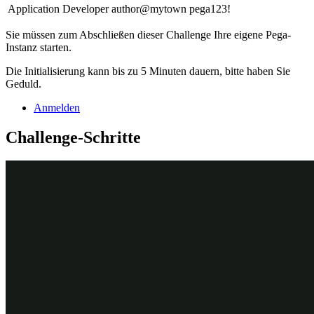
Application Developer
author@mytown
pega123!
Sie müssen zum Abschließen dieser Challenge Ihre eigene Pega-
Instanz starten.
Die Initialisierung kann bis zu 5 Minuten dauern, bitte haben Sie
Geduld.
Anmelden
Challenge-Schritte
Genaue Übungsschritte
1
Elemente aus der Ansicht des Case-Life-
Cycle ausblenden
Klicken Sie im Navigationspanel von App Studio auf
Case
types > Service Request
, um den Case-Life-Cycle der
Serviceanfrage anzuzeigen.
Klicken Sie unter Case-Life-Cycle auf das Menü
View: Steps,
Personas, Data, Releases (All)
, um eine Liste mit Checkbox-