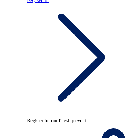
PegaWorld
Register for our flagship event