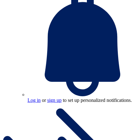
Log in
or
sign up
to set up personalized notifications.