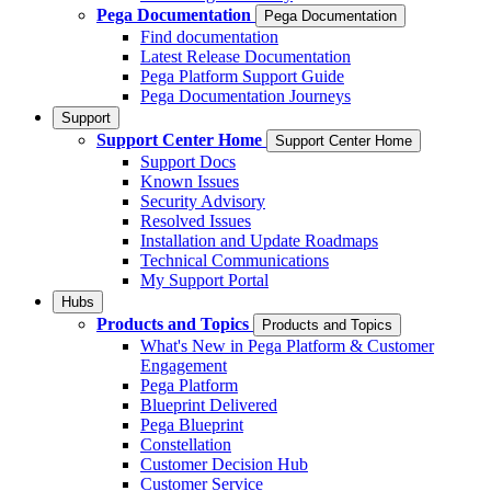
Pega Documentation
Pega Documentation
Find documentation
Latest Release Documentation
Pega Platform Support Guide
Pega Documentation Journeys
Support
Support Center Home
Support Center Home
Support Docs
Known Issues
Security Advisory
Resolved Issues
Installation and Update Roadmaps
Technical Communications
My Support Portal
Hubs
Products and Topics
Products and Topics
What's New in Pega Platform & Customer
Engagement
Pega Platform
Blueprint Delivered
Pega Blueprint
Constellation
Customer Decision Hub
Customer Service