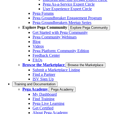
Pega As-a-Service Expert Circle
User Experience Expert Circle
Pega Forums
Pega Groundbreaker Engagement Program
Pega Groundbreakers Meetup Series
Explore Pega Community
Explore Pega Community
Get Started with Pega Community
Pega Community Webinars
Blog
Videos
Pega Platform: Community Edition
Feedback Center
FAQs
Browse the Marketplace
Browse the Marketplace
Submit a Marketplace Listing
Find a Partner
ISV Sign Up
Training and Documentation
Pega Academy
Pega Academy
My Dashboard
Find Training
Pega Live Learning
Get Certified
About Pega Academy